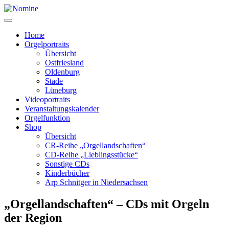
Zum
Inhalt
springen
Home
Orgelportraits
Übersicht
Ostfriesland
Oldenburg
Stade
Lüneburg
Videoportraits
Veranstaltungskalender
Orgelfunktion
Shop
Übersicht
CR-Reihe „Orgellandschaften“
CD-Reihe „Lieblingsstücke“
Sonstige CDs
Kinderbücher
Arp Schnitger in Niedersachsen
„Orgellandschaften“ – CDs mit Orgeln
der Region