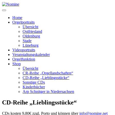
Zum
Inhalt
springen
Home
Orgelportraits
Übersicht
Ostfriesland
Oldenburg
Stade
Lüneburg
Videoportraits
Veranstaltungskalender
Orgelfunktion
Shop
Übersicht
CR-Reihe „Orgellandschaften“
CD-Reihe „Lieblingsstücke“
Sonstige CDs
Kinderbücher
Arp Schnitger in Niedersachsen
CD-Reihe „Lieblingsstücke“
CDs kosten 9,80€ zzgl. Porto und können über
info@nomine.net