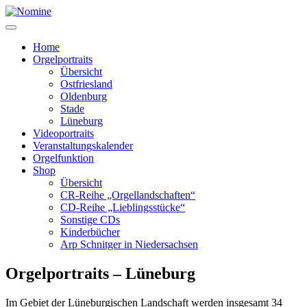
Zum
Inhalt
springen
Home
Orgelportraits
Übersicht
Ostfriesland
Oldenburg
Stade
Lüneburg
Videoportraits
Veranstaltungskalender
Orgelfunktion
Shop
Übersicht
CR-Reihe „Orgellandschaften“
CD-Reihe „Lieblingsstücke“
Sonstige CDs
Kinderbücher
Arp Schnitger in Niedersachsen
Orgelportraits – Lüneburg
Im Gebiet der Lüneburgischen Landschaft werden insgesamt 34