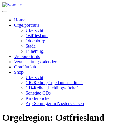
Zum
Inhalt
springen
Home
Orgelportraits
Übersicht
Ostfriesland
Oldenburg
Stade
Lüneburg
Videoportraits
Veranstaltungskalender
Orgelfunktion
Shop
Übersicht
CR-Reihe „Orgellandschaften“
CD-Reihe „Lieblingsstücke“
Sonstige CDs
Kinderbücher
Arp Schnitger in Niedersachsen
Orgelregion:
Ostfriesland