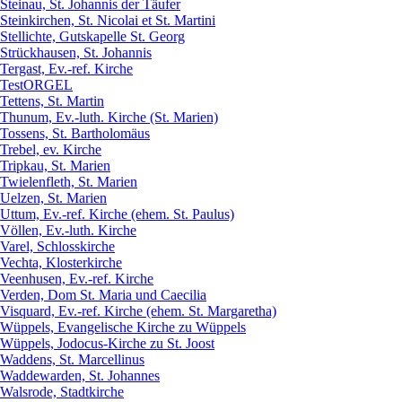
Steinau, St. Johannis der Täufer
Steinkirchen, St. Nicolai et St. Martini
Stellichte, Gutskapelle St. Georg
Strückhausen, St. Johannis
Tergast, Ev.-ref. Kirche
TestORGEL
Tettens, St. Martin
Thunum, Ev.-luth. Kirche (St. Marien)
Tossens, St. Bartholomäus
Trebel, ev. Kirche
Tripkau, St. Marien
Twielenfleth, St. Marien
Uelzen, St. Marien
Uttum, Ev.-ref. Kirche (ehem. St. Paulus)
Völlen, Ev.-luth. Kirche
Varel, Schlosskirche
Vechta, Klosterkirche
Veenhusen, Ev.-ref. Kirche
Verden, Dom St. Maria und Caecilia
Visquard, Ev.-ref. Kirche (ehem. St. Margaretha)
Wüppels, Evangelische Kirche zu Wüppels
Wüppels, Jodocus-Kirche zu St. Joost
Waddens, St. Marcellinus
Waddewarden, St. Johannes
Walsrode, Stadtkirche