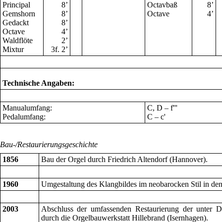
Principal
8
’
Octavbaß
8
’
Gemshorn
8
’
Octave
4
’
Gedackt
8
’
Octave
4
’
Waldflöte
2
’
Mixtur
3f. 2
’
Technische Angaben:
Manualumfang:
C, D – f'''
Pedalumfang:
C – c'
Bau-/Restaurierungsgeschichte
1856
Bau der Orgel durch Friedrich Altendorf (Hannover).
1960
Umgestaltung des Klangbildes im neobarocken Stil in den
2003
Abschluss der umfassenden Restaurierung der unter D
durch die Orgelbauwerkstatt Hillebrand (Isernhagen).