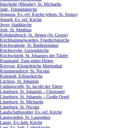
Intschede (Blender), St. Michaelis
Jade, Trinitatiskirche
Jemgum, Ev.-ref. Kirche (ehem. St. Sixtus)
Jennelt, Ev.-ref. Kirche
Jever, Stadtkirche
Jork, St. Matthias
Kehdingbruch, St. Jürgen (St. Georg)
Kirchhammelwarden, Friedrichskirche
Kirchwalsede, St. Bartholomäus
Kirchweyhe, Georgskirche
Kirchwistedt, St. Johannes der Täufer
Krautsand, Zum guten Hirten
Krevese, Klosterkirche Marienthal
Krummendeich, St. Nicolai
Kuhstedt, Erlöserkirche
Lüchow, St. Johannis
Lüdingworth, St. Jacobi der Ältere
Lüneburg, St. Johannis – Chororgel
Lüneburg, St. Johannis – Große Orgel
Lüneburg, St. Michaelis
Lüneburg, St. Nicolai
Landschaftspolder, Ev.-ref. Kirche
Langwarden, St. Laurentius
Lanze, Ev.-luth. Kirche
Leer, Ev.-luth. Lutherkirche