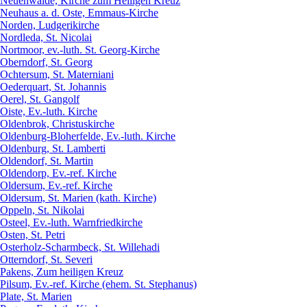
Neuenwalde, Kirche zum Heiligen Kreuz
Neuhaus a. d. Oste, Emmaus-Kirche
Norden, Ludgerikirche
Nordleda, St. Nicolai
Nortmoor, ev.-luth. St. Georg-Kirche
Oberndorf, St. Georg
Ochtersum, St. Materniani
Oederquart, St. Johannis
Oerel, St. Gangolf
Oiste, Ev.-luth. Kirche
Oldenbrok, Christuskirche
Oldenburg-Bloherfelde, Ev.-luth. Kirche
Oldenburg, St. Lamberti
Oldendorf, St. Martin
Oldendorp, Ev.-ref. Kirche
Oldersum, Ev.-ref. Kirche
Oldersum, St. Marien (kath. Kirche)
Oppeln, St. Nikolai
Osteel, Ev.-luth. Warnfriedkirche
Osten, St. Petri
Osterholz-Scharmbeck, St. Willehadi
Otterndorf, St. Severi
Pakens, Zum heiligen Kreuz
Pilsum, Ev.-ref. Kirche (ehem. St. Stephanus)
Plate, St. Marien