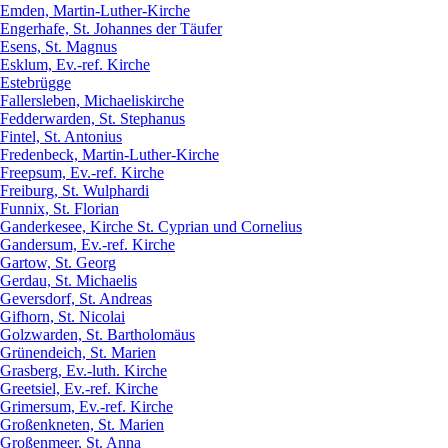
Emden, Martin-Luther-Kirche
Engerhafe, St. Johannes der Täufer
Esens, St. Magnus
Esklum, Ev.-ref. Kirche
Estebrügge
Fallersleben, Michaeliskirche
Fedderwarden, St. Stephanus
Fintel, St. Antonius
Fredenbeck, Martin-Luther-Kirche
Freepsum, Ev.-ref. Kirche
Freiburg, St. Wulphardi
Funnix, St. Florian
Ganderkesee, Kirche St. Cyprian und Cornelius
Gandersum, Ev.-ref. Kirche
Gartow, St. Georg
Gerdau, St. Michaelis
Geversdorf, St. Andreas
Gifhorn, St. Nicolai
Golzwarden, St. Bartholomäus
Grünendeich, St. Marien
Grasberg, Ev.-luth. Kirche
Greetsiel, Ev.-ref. Kirche
Grimersum, Ev.-ref. Kirche
Großenkneten, St. Marien
Großenmeer, St. Anna