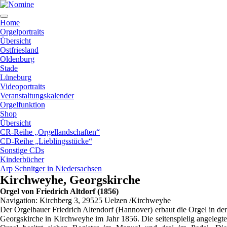
Zum
Inhalt
springen
Home
Orgelportraits
Übersicht
Ostfriesland
Oldenburg
Stade
Lüneburg
Videoportraits
Veranstaltungskalender
Orgelfunktion
Shop
Übersicht
CR-Reihe „Orgellandschaften“
CD-Reihe „Lieblingsstücke“
Sonstige CDs
Kinderbücher
Arp Schnitger in Niedersachsen
Kirchweyhe, Georgskirche
Orgel von Friedrich Altdorf (1856)
Navigation: Kirchberg 3, 29525 Uelzen /Kirchweyhe
Der Orgelbauer Friedrich Altendorf (Hannover) erbaut die Orgel in der
Georgskirche in Kirchweyhe im Jahr 1856. Die seitenspielig angelegte