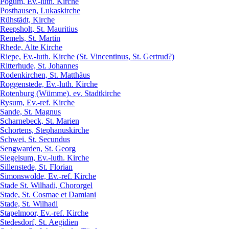
Pogum, Ev.-luth. Kirche
Posthausen, Lukaskirche
Rühstädt, Kirche
Reepsholt, St. Mauritius
Remels, St. Martin
Rhede, Alte Kirche
Riepe, Ev.-luth. Kirche (St. Vincentinus, St. Gertrud?)
Ritterhude, St. Johannes
Rodenkirchen, St. Matthäus
Roggenstede, Ev.-luth. Kirche
Rotenburg (Wümme), ev. Stadtkirche
Rysum, Ev.-ref. Kirche
Sande, St. Magnus
Scharnebeck, St. Marien
Schortens, Stephanuskirche
Schwei, St. Secundus
Sengwarden, St. Georg
Siegelsum, Ev.-luth. Kirche
Sillenstede, St. Florian
Simonswolde, Ev.-ref. Kirche
Stade St. Wilhadi, Chororgel
Stade, St. Cosmae et Damiani
Stade, St. Wilhadi
Stapelmoor, Ev.-ref. Kirche
Stedesdorf, St. Aegidien