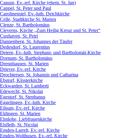
Canum, Ev.-ref. Kirche (ehem. St. Jan)
Cappel, St. Peter und Paul
Carolinensiel, Ev.-luth. Deichkirche
Celle, Stadtkirche St. Marien
Clenze, St. Bartholomäus
Cleverns, Kirche „Zum Heilig Kreuz und St. Peter“
Cuxhaven, St. Petri
Dannenberg, St. Johannes der Täufer
Dedesdorf, St. Laurentius
Detern, Ev.-luth. Stephani- und Bartholomäi-Kirche
Dornum, St. Bartholomäus
Drennhausen, St. Marien
Driever, Ev.-ref. Kirche
Drochtersen, St. Johannis und Catharina
Ebstorf, Klosterkirche
Eckwarden, St. Lamberti
Edewecht, St. Nikolai
Egestorf, St. Stephanus
Eggelingen, Ev.-luth. Kirche
Eilsum, Ev.-ref. Kirche
Eldingen, St. Marien
Elmlohe, Liebfrauenkirche
Elsfleth, St. Nicolai
Emden-Larrelt, Ev.-ref. Kirche
Emden-Wolthusen, Ev.-ref. Kirche