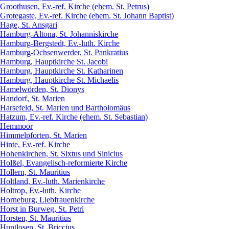
Groothusen, Ev.-ref. Kirche (ehem. St. Petrus)
Grotegaste, Ev.-ref. Kirche (ehem. St. Johann Baptist)
Hage, St. Ansgari
Hamburg-Altona, St. Johanniskirche
Hamburg-Bergstedt, Ev.-luth. Kirche
Hamburg-Ochsenwerder, St. Pankratius
Hamburg, Hauptkirche St. Jacobi
Hamburg, Hauptkirche St. Katharinen
Hamburg, Hauptkirche St. Michaelis
Hamelwörden, St. Dionys
Handorf, St. Marien
Harsefeld, St. Marien und Bartholomäus
Hatzum, Ev.-ref. Kirche (ehem. St. Sebastian)
Hemmoor
Himmelpforten, St. Marien
Hinte, Ev.-ref. Kirche
Hohenkirchen, St. Sixtus und Sinicius
Holßel, Evangelisch-reformierte Kirche
Hollern, St. Mauritius
Holtland, Ev.-luth. Marienkirche
Holtrop, Ev.-luth. Kirche
Horneburg, Liebfrauenkirche
Horst in Burweg, St. Petri
Horsten, St. Mauritius
Huntlosen, St. Briccius