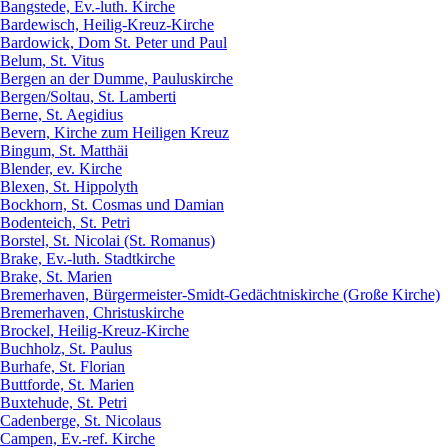
Bangstede, Ev.-luth. Kirche
Bardewisch, Heilig-Kreuz-Kirche
Bardowick, Dom St. Peter und Paul
Belum, St. Vitus
Bergen an der Dumme, Pauluskirche
Bergen/Soltau, St. Lamberti
Berne, St. Aegidius
Bevern, Kirche zum Heiligen Kreuz
Bingum, St. Matthäi
Blender, ev. Kirche
Blexen, St. Hippolyth
Bockhorn, St. Cosmas und Damian
Bodenteich, St. Petri
Borstel, St. Nicolai (St. Romanus)
Brake, Ev.-luth. Stadtkirche
Brake, St. Marien
Bremerhaven, Bürgermeister-Smidt-Gedächtniskirche (Große Kirche)
Bremerhaven, Christuskirche
Brockel, Heilig-Kreuz-Kirche
Buchholz, St. Paulus
Burhafe, St. Florian
Buttforde, St. Marien
Buxtehude, St. Petri
Cadenberge, St. Nicolaus
Campen, Ev.-ref. Kirche