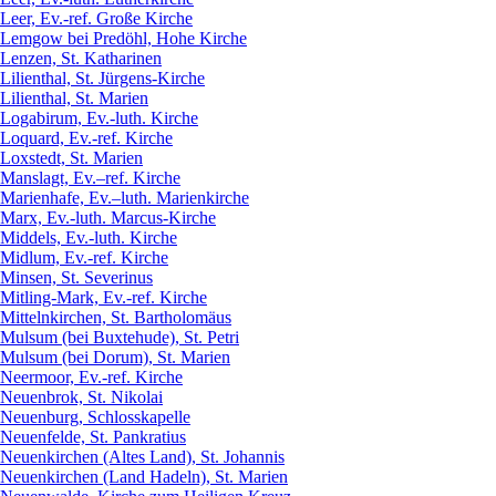
Leer, Ev.-ref. Große Kirche
Lemgow bei Predöhl, Hohe Kirche
Lenzen, St. Katharinen
Lilienthal, St. Jürgens-Kirche
Lilienthal, St. Marien
Logabirum, Ev.-luth. Kirche
Loquard, Ev.-ref. Kirche
Loxstedt, St. Marien
Manslagt, Ev.–ref. Kirche
Marienhafe, Ev.–luth. Marienkirche
Marx, Ev.-luth. Marcus-Kirche
Middels, Ev.-luth. Kirche
Midlum, Ev.-ref. Kirche
Minsen, St. Severinus
Mitling-Mark, Ev.-ref. Kirche
Mittelnkirchen, St. Bartholomäus
Mulsum (bei Buxtehude), St. Petri
Mulsum (bei Dorum), St. Marien
Neermoor, Ev.-ref. Kirche
Neuenbrok, St. Nikolai
Neuenburg, Schlosskapelle
Neuenfelde, St. Pankratius
Neuenkirchen (Altes Land), St. Johannis
Neuenkirchen (Land Hadeln), St. Marien