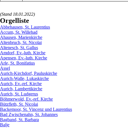
(Stand 18.01.2022)
Orgelliste
Abbehausen, St. Laurentius
Accum, St. Willehad
Ahausen, Marienkirche
Altenbruch, St. Nicolai
Altenesch, St. Gallus
Amdorf, Ev.-luth. Kirche
Apensen, Ev.-luth. Kirche
Arle, St. Bonifatius
Assel
Aurich-Kirchdorf, Pauluskirche
Aurich-Walle, Lukaskirche
Aurich, Ev.-ref. Kirche
Aurich, Lambertikirche
Aurich, St. Ludgerus
Böhmerwold, Ev.-ref. Kirche
Bützfleth, St. Nicolai
Backemoor, St. Vincenz und Laurentius
Bad Zwischenahn, St. Johannes
Bagband, St. Barbara
Balje