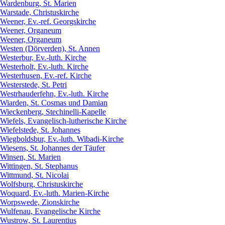
Wardenburg, St. Marien
Warstade, Christuskirche
Weener, Ev.-ref. Georgskirche
Weener, Organeum
Weener, Organeum
Westen (Dörverden), St. Annen
Westerbur, Ev.-luth. Kirche
Westerholt, Ev.-luth. Kirche
Westerhusen, Ev.-ref. Kirche
Westerstede, St. Petri
Westrhauderfehn, Ev.-luth. Kirche
Wiarden, St. Cosmas und Damian
Wieckenberg, Stechinelli-Kapelle
Wiefels, Evangelisch-lutherische Kirche
Wiefelstede, St. Johannes
Wiegboldsbur, Ev.-luth. Wibadi-Kirche
Wiesens, St. Johannes der Täufer
Winsen, St. Marien
Wittingen, St. Stephanus
Wittmund, St. Nicolai
Wolfsburg, Christuskirche
Woquard, Ev.-luth. Marien-Kirche
Worpswede, Zionskirche
Wulfenau, Evangelische Kirche
Wustrow, St. Laurentius