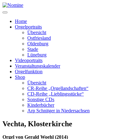
Zum
Inhalt
springen
Home
Orgelportraits
Übersicht
Ostfriesland
Oldenburg
Stade
Lüneburg
Videoportraits
Veranstaltungskalender
Orgelfunktion
Shop
Übersicht
CR-Reihe „Orgellandschaften“
CD-Reihe „Lieblingsstücke“
Sonstige CDs
Kinderbücher
Arp Schnitger in Niedersachsen
Vechta, Klosterkirche
Orgel von Gerald Woehl (2014)