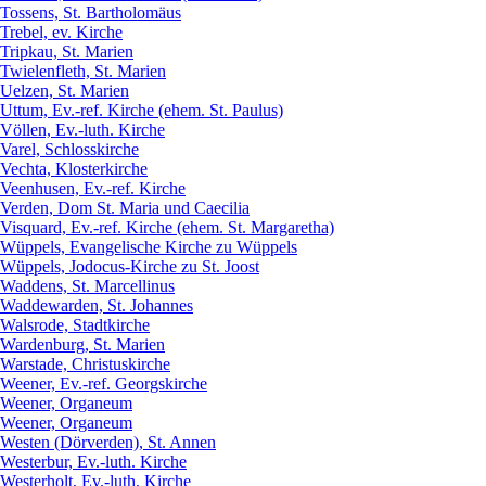
Tossens, St. Bartholomäus
Trebel, ev. Kirche
Tripkau, St. Marien
Twielenfleth, St. Marien
Uelzen, St. Marien
Uttum, Ev.-ref. Kirche (ehem. St. Paulus)
Völlen, Ev.-luth. Kirche
Varel, Schlosskirche
Vechta, Klosterkirche
Veenhusen, Ev.-ref. Kirche
Verden, Dom St. Maria und Caecilia
Visquard, Ev.-ref. Kirche (ehem. St. Margaretha)
Wüppels, Evangelische Kirche zu Wüppels
Wüppels, Jodocus-Kirche zu St. Joost
Waddens, St. Marcellinus
Waddewarden, St. Johannes
Walsrode, Stadtkirche
Wardenburg, St. Marien
Warstade, Christuskirche
Weener, Ev.-ref. Georgskirche
Weener, Organeum
Weener, Organeum
Westen (Dörverden), St. Annen
Westerbur, Ev.-luth. Kirche
Westerholt, Ev.-luth. Kirche