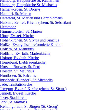
Hamburg, Hauptkirche St. Katharinen
Hamburg, Hauptkirche St. Michaelis
Hamelwörden, St. Dionys
Handorf, St. Marien
Harsefeld, St. Marien und Bartholomäus
Hatzum, Ev.-ref. Kirche (ehem. St. Sebastian)
Hemmoor
Himmelpforten, St. Marien
Hinte, Ev.-ref. Kirche
Hohenkirchen, St. Sixtus und Sinicius
Holßel, Evangelisch-reformierte Kirche
Hollern, St. Mauritius
Holtland, Ev.-luth. Marienkirche
Holtrop, Ev.-luth. Kirche
Horneburg, Liebfrauenkirche
Horst in Burweg, St. Petri
Horsten, St. Mauritius
Huntlosen, St. Briccius
Intschede (Blender), St. Michaelis
Jade, Trinitatiskirche
Jemgum, Ev.-ref. Kirche (ehem. St. Sixtus)
Jennelt, Ev.-ref. Kirche
Jever, Stadtkirche
Jork, St. Matthias
Kehdingbruch, St. Jürgen (St. Georg)