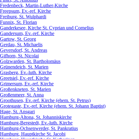
Fredenbeck, Martin-Luther-Kirche
Freepsum, Ev.-ref. Kirche
Freiburg, St. Wulphardi
Funnix, St. Florian
Ganderkesee, Kirche St. Cyprian und Cornelius
Gandersum, Ev.-ref. Kirche
Gartow, St. Georg
Gerdau, St. Michaelis
Geversdorf, St. Andreas
Gifhorn, St. Nicolai
Golzwarden, St. Bartholomäus
Grünendeich, St. Marien
Grasberg, Ev.-luth. Kirche
Greetsiel, Ev.-ref. Kirche
Grimersum, Ev.-ref. Kirche
Großenkneten, St. Marien
Großenmeer, St. Anna
Groothusen, Ev.-ref. Kirche (ehem. St. Petrus)
Grotegaste, Ev.-ref. Kirche (ehem. St. Johann Baptist)
Hage, St. Ansgari
Hamburg-Altona, St. Johanniskirche
Hamburg-Bergstedt, Ev.-luth. Kirche
Hamburg-Ochsenwerder, St. Pankratius
Hamburg, Hauptkirche St. Jacobi