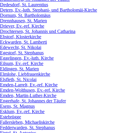
Dedesdorf, St. Laurentius
Detern, Ev.-luth. Stephani- und Bartholomäi-Kirche
Dornum, St. Bartholomäus
Drennhausen, St. Marien
Driever, Ev.-ref. Kirche
Drochtersen, St. Johannis und Catharina
Ebstorf, Klosterkirche
Eckwarden, St. Lamberti
Edewecht, St. Nikolai
Egestorf, St. Stephanus
Eggelingen, Ev.-luth. Kirche
Eilsum, Ev.-ref. Kirche
Eldingen, St. Marien
Elmlohe, Liebfrauenkirche
Elsfleth, St. Nicolai
Emden-Larrelt, Ev.-ref. Kirche
Emden-Wolthusen, Ev.-ref. Kirche
Emden, Martin-Luther-Kirche
Engerhafe, St. Johannes der Täufer
Esens, St. Magnus
Esklum, Ev.-ref. Kirche
Estebrügge
Fallersleben, Michaeliskirche
Fedderwarden, St. Stephanus
Fintel, St. Antonius