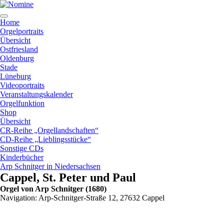
Zum
Inhalt
springen
Home
Orgelportraits
Übersicht
Ostfriesland
Oldenburg
Stade
Lüneburg
Videoportraits
Veranstaltungskalender
Orgelfunktion
Shop
Übersicht
CR-Reihe „Orgellandschaften“
CD-Reihe „Lieblingsstücke“
Sonstige CDs
Kinderbücher
Arp Schnitger in Niedersachsen
Cappel, St. Peter und Paul
Orgel von Arp Schnitger (1680)
Navigation: Arp-Schnitger-Straße 12, 27632 Cappel