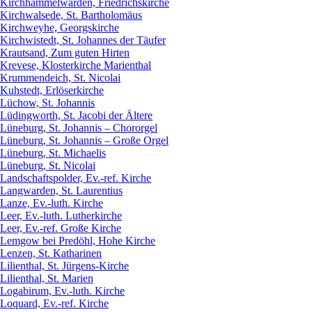
Kirchhammelwarden, Friedrichskirche
Kirchwalsede, St. Bartholomäus
Kirchweyhe, Georgskirche
Kirchwistedt, St. Johannes der Täufer
Krautsand, Zum guten Hirten
Krevese, Klosterkirche Marienthal
Krummendeich, St. Nicolai
Kuhstedt, Erlöserkirche
Lüchow, St. Johannis
Lüdingworth, St. Jacobi der Ältere
Lüneburg, St. Johannis – Chororgel
Lüneburg, St. Johannis – Große Orgel
Lüneburg, St. Michaelis
Lüneburg, St. Nicolai
Landschaftspolder, Ev.-ref. Kirche
Langwarden, St. Laurentius
Lanze, Ev.-luth. Kirche
Leer, Ev.-luth. Lutherkirche
Leer, Ev.-ref. Große Kirche
Lemgow bei Predöhl, Hohe Kirche
Lenzen, St. Katharinen
Lilienthal, St. Jürgens-Kirche
Lilienthal, St. Marien
Logabirum, Ev.-luth. Kirche
Loquard, Ev.-ref. Kirche