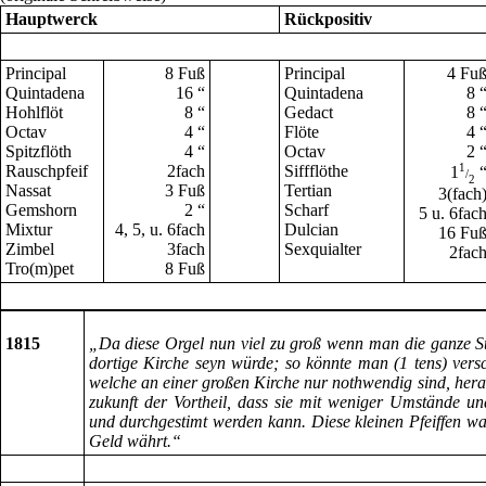
Hauptwerck
Rückpositiv
Principal
8 Fuß
Principal
4 Fu
Quintadena
16 “
Quintadena
8 
Hohlflöt
8 “
Gedact
8 
Octav
4 “
Flöte
4 
Spitzflöth
4 “
Octav
2 
Rauschpfeif
2fach
Siffflöthe
1
1
/
2
Nassat
3 Fuß
Tertian
3(fach
Gemshorn
2 “
Scharf
5 u. 6fac
Mixtur
4, 5, u. 6fach
Dulcian
16 Fu
Zimbel
3fach
Sexquialter
2fac
Tro(m)pet
8 Fuß
1815
„Da diese Orgel nun viel zu groß wenn man die ganze St
dortige Kirche seyn würde; so könnte man (1 tens) versc
welche an einer großen Kirche nur nothwendig sind, hera
zukunft der Vortheil, dass sie mit weniger Umstände u
und durchgestimt werden kann. Diese kleinen Pfeiffen 
Geld währt.“