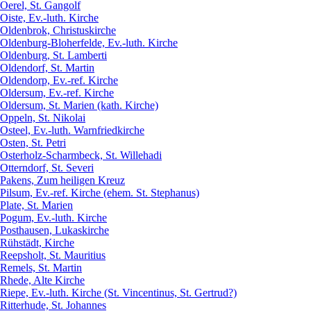
Oerel, St. Gangolf
Oiste, Ev.-luth. Kirche
Oldenbrok, Christuskirche
Oldenburg-Bloherfelde, Ev.-luth. Kirche
Oldenburg, St. Lamberti
Oldendorf, St. Martin
Oldendorp, Ev.-ref. Kirche
Oldersum, Ev.-ref. Kirche
Oldersum, St. Marien (kath. Kirche)
Oppeln, St. Nikolai
Osteel, Ev.-luth. Warnfriedkirche
Osten, St. Petri
Osterholz-Scharmbeck, St. Willehadi
Otterndorf, St. Severi
Pakens, Zum heiligen Kreuz
Pilsum, Ev.-ref. Kirche (ehem. St. Stephanus)
Plate, St. Marien
Pogum, Ev.-luth. Kirche
Posthausen, Lukaskirche
Rühstädt, Kirche
Reepsholt, St. Mauritius
Remels, St. Martin
Rhede, Alte Kirche
Riepe, Ev.-luth. Kirche (St. Vincentinus, St. Gertrud?)
Ritterhude, St. Johannes