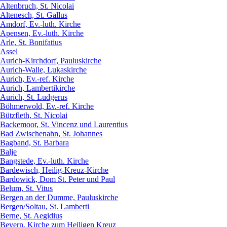
Altenbruch, St. Nicolai
Altenesch, St. Gallus
Amdorf, Ev.-luth. Kirche
Apensen, Ev.-luth. Kirche
Arle, St. Bonifatius
Assel
Aurich-Kirchdorf, Pauluskirche
Aurich-Walle, Lukaskirche
Aurich, Ev.-ref. Kirche
Aurich, Lambertikirche
Aurich, St. Ludgerus
Böhmerwold, Ev.-ref. Kirche
Bützfleth, St. Nicolai
Backemoor, St. Vincenz und Laurentius
Bad Zwischenahn, St. Johannes
Bagband, St. Barbara
Balje
Bangstede, Ev.-luth. Kirche
Bardewisch, Heilig-Kreuz-Kirche
Bardowick, Dom St. Peter und Paul
Belum, St. Vitus
Bergen an der Dumme, Pauluskirche
Bergen/Soltau, St. Lamberti
Berne, St. Aegidius
Bevern, Kirche zum Heiligen Kreuz