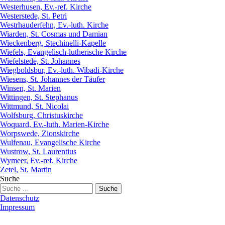
Westerhusen, Ev.-ref. Kirche
Westerstede, St. Petri
Westrhauderfehn, Ev.-luth. Kirche
Wiarden, St. Cosmas und Damian
Wieckenberg, Stechinelli-Kapelle
Wiefels, Evangelisch-lutherische Kirche
Wiefelstede, St. Johannes
Wiegboldsbur, Ev.-luth. Wibadi-Kirche
Wiesens, St. Johannes der Täufer
Winsen, St. Marien
Wittingen, St. Stephanus
Wittmund, St. Nicolai
Wolfsburg, Christuskirche
Woquard, Ev.-luth. Marien-Kirche
Worpswede, Zionskirche
Wulfenau, Evangelische Kirche
Wustrow, St. Laurentius
Wymeer, Ev.-ref. Kirche
Zetel, St. Martin
Suche
Datenschutz
Impressum