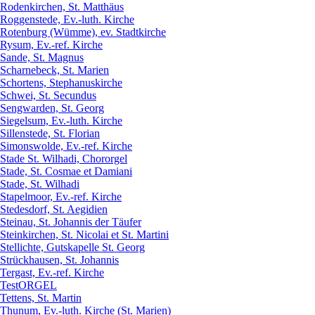
Rodenkirchen, St. Matthäus
Roggenstede, Ev.-luth. Kirche
Rotenburg (Wümme), ev. Stadtkirche
Rysum, Ev.-ref. Kirche
Sande, St. Magnus
Scharnebeck, St. Marien
Schortens, Stephanuskirche
Schwei, St. Secundus
Sengwarden, St. Georg
Siegelsum, Ev.-luth. Kirche
Sillenstede, St. Florian
Simonswolde, Ev.-ref. Kirche
Stade St. Wilhadi, Chororgel
Stade, St. Cosmae et Damiani
Stade, St. Wilhadi
Stapelmoor, Ev.-ref. Kirche
Stedesdorf, St. Aegidien
Steinau, St. Johannis der Täufer
Steinkirchen, St. Nicolai et St. Martini
Stellichte, Gutskapelle St. Georg
Strückhausen, St. Johannis
Tergast, Ev.-ref. Kirche
TestORGEL
Tettens, St. Martin
Thunum, Ev.-luth. Kirche (St. Marien)