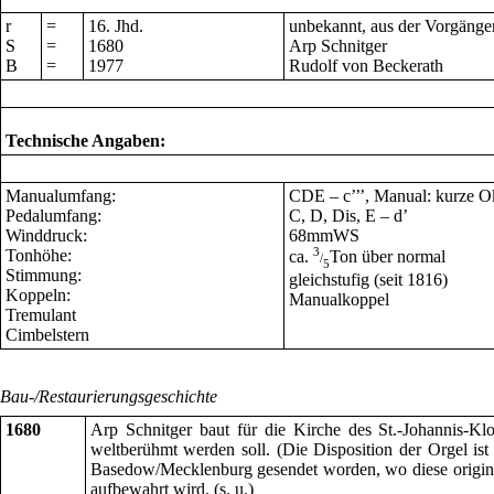
r
=
16. Jhd.
unbekannt, aus der Vorgänge
S
=
1680
Arp Schnitger
B
=
1977
Rudolf von Beckerath
Technische Angaben:
Manualumfang:
CDE – c
’’’,
Manual: kurze Ok
Pedalumfang:
C, D, Dis, E – d
’
Winddruck:
68mmWS
Tonhöhe:
3
ca.
Ton über normal
/
5
Stimmung:
gleichstufig (seit 1816)
Koppeln:
Manualkoppel
Tremulant
Cimbelstern
Bau-/Restaurierungsgeschichte
1680
Arp Schnitger baut für die Kirche des St.-Johannis-Kl
weltberühmt werden soll. (Die Disposition der Orgel ist
Basedow/Mecklenburg gesendet worden, wo diese origina
aufbewahrt wird. (s. u.)