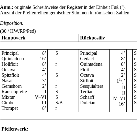
Anm.:
originale Schreibweise der Register in der Einheit Fuß (’).
Anzahl der Pfeifenreihen gemischter Stimmen in römischen Zahlen.
Disposition:
(30 / HW/RP/Ped)
Hauptwerk
Rückpositiv
Principal
8
’
S
Principal
4
’
S
Quintadena
16
’
r
Gedact
8
’
r
Hollfloit
8
’
r
Quintadena
8
’
S
Octava
4
’
r
Floit
4
’
S
Spitzfloit
4
’
S
Octava
2
’
S
Nasat
3
’
r
Siffloit
1
S
1
’
/
2
Gemshorn
2
’
r
Sesquialtera
S
II
Rauschpfeife
II
S
Tertian
S
II
Mixtur
V–VI
S
Scharff
S
IV–VI
Cimbel
III
S/B
Dulcian
S
16
’
Trompet
8
’
r
Pfeifenwerk: