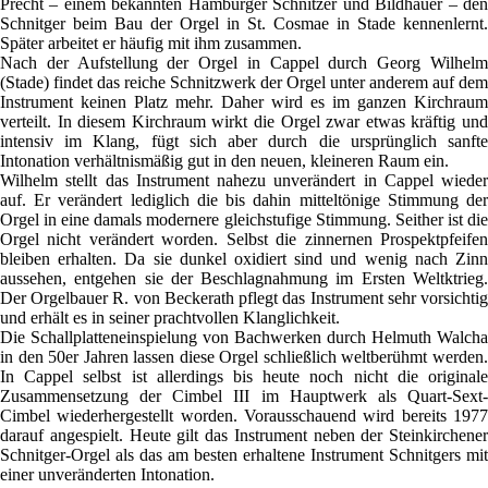
Precht – einem bekannten Hamburger Schnitzer und Bildhauer – den
Schnitger beim Bau der Orgel in St. Cosmae in Stade kennenlernt.
Später arbeitet er häufig mit ihm zusammen.
Nach der Aufstellung der Orgel in Cappel durch Georg Wilhelm
(Stade) findet das reiche Schnitzwerk der Orgel unter anderem auf dem
Instrument keinen Platz mehr. Daher wird es im ganzen Kirchraum
verteilt. In diesem Kirchraum wirkt die Orgel zwar etwas kräftig und
intensiv im Klang, fügt sich aber durch die ursprünglich sanfte
Intonation verhältnismäßig gut in den neuen, kleineren Raum ein.
Wilhelm stellt das Instrument nahezu unverändert in Cappel wieder
auf. Er verändert lediglich die bis dahin mitteltönige Stimmung der
Orgel in eine damals modernere gleichstufige Stimmung. Seither ist die
Orgel nicht verändert worden. Selbst die zinnernen Prospektpfeifen
bleiben erhalten. Da sie dunkel oxidiert sind und wenig nach Zinn
aussehen, entgehen sie der Beschlagnahmung im Ersten Weltktrieg.
Der Orgelbauer R. von Beckerath pflegt das Instrument sehr vorsichtig
und erhält es in seiner prachtvollen Klanglichkeit.
Die Schallplatteneinspielung von Bachwerken durch Helmuth Walcha
in den 50er Jahren lassen diese Orgel schließlich weltberühmt werden.
In Cappel selbst ist allerdings bis heute noch nicht die originale
Zusammensetzung der Cimbel III im Hauptwerk als Quart-Sext-
Cimbel wiederhergestellt worden. Vorausschauend wird bereits 1977
darauf angespielt. Heute gilt das Instrument neben der Steinkirchener
Schnitger-Orgel als das am besten erhaltene Instrument Schnitgers mit
einer unveränderten Intonation.