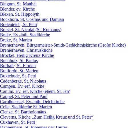
Bingum, St. Matthäi
Blender, ev. Kirche
Blexen, St. Hippolyth
Bockhorn, St. Cosmas und Damian
Bodenteich, St. Petri
Borstel, St. Nicolai (St. Romanus)
Brake, Ev.-luth. Stadtkirche
Brake, St. Marien
Bremerhaven, Bürgermeister-Smidt-Gedächtniskirche (Große Kirche)
Bremerhaven, Christuskirche
Brockel, Heilig-Kreuz-Kirche
Buchholz, St. Paulus
Burhafe, St. Florian
Buttforde, St. Marien
Buxtehude, St. Petri
Cadenberge, St. Nicolaus
Campen, Ev.-ref. Kirche
Canum, Ev.-ref. Kirche (ehem. St. Jan)
Cappel, St. Peter und Paul
Carolinensiel, Ev.-luth. Deichkirche
Celle, Stadtkirche St. Marien
Clenze, St. Bartholomäus
Cleverns, Kirche „Zum Heilig Kreuz und St. Peter“
Cuxhaven, St. Petri
Dannenberg, St. Johannes der Täufer