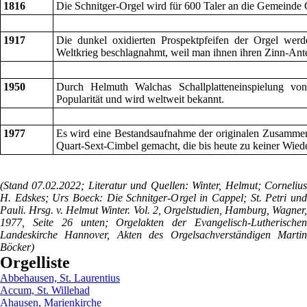
1816
Die Schnitger-Orgel wird für 600 Taler an die Gemeinde 
1917
Die dunkel oxidierten Prospektpfeifen der Orgel wer
Weltkrieg beschlagnahmt, weil man ihnen ihren Zinn-Anteil
1950
Durch Helmuth Walchas Schallplatteneinspielung vo
Popularität und wird weltweit bekannt.
1977
Es wird eine Bestandsaufnahme der originalen Zusammen
Quart-Sext-Cimbel gemacht, die bis heute zu keiner Wieder
(Stand 07.02.2022; Literatur und Quellen: Winter, Helmut; Cornelius
H. Edskes; Urs Boeck: Die Schnitger-Orgel in Cappel; St. Petri und
Pauli. Hrsg. v. Helmut Winter. Vol. 2, Orgelstudien, Hamburg, Wagner,
1977, Seite 26 unten; Orgelakten der Evangelisch-Lutherischen
Landeskirche Hannover, Akten des Orgelsachverständigen Martin
Böcker)
Orgelliste
Abbehausen, St. Laurentius
Accum, St. Willehad
Ahausen, Marienkirche