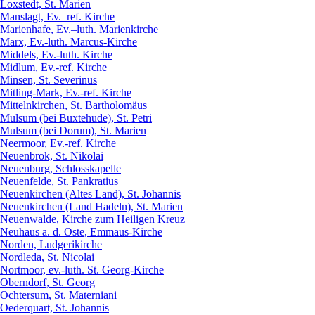
Loxstedt, St. Marien
Manslagt, Ev.–ref. Kirche
Marienhafe, Ev.–luth. Marienkirche
Marx, Ev.-luth. Marcus-Kirche
Middels, Ev.-luth. Kirche
Midlum, Ev.-ref. Kirche
Minsen, St. Severinus
Mitling-Mark, Ev.-ref. Kirche
Mittelnkirchen, St. Bartholomäus
Mulsum (bei Buxtehude), St. Petri
Mulsum (bei Dorum), St. Marien
Neermoor, Ev.-ref. Kirche
Neuenbrok, St. Nikolai
Neuenburg, Schlosskapelle
Neuenfelde, St. Pankratius
Neuenkirchen (Altes Land), St. Johannis
Neuenkirchen (Land Hadeln), St. Marien
Neuenwalde, Kirche zum Heiligen Kreuz
Neuhaus a. d. Oste, Emmaus-Kirche
Norden, Ludgerikirche
Nordleda, St. Nicolai
Nortmoor, ev.-luth. St. Georg-Kirche
Oberndorf, St. Georg
Ochtersum, St. Materniani
Oederquart, St. Johannis