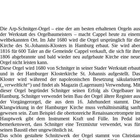
Die Arp-Schnitger-Orgel – eine der am besten erhaltenen Orgeln aus
der Werkstatt des Orgelbaumeisters – macht Cappel heute zu einem
weltbekannten Ort. Im Jahr 1680 wird die Orgel ursprünglich für die
Kirche des St.-Johannis-Klosters in Hamburg erbaut. Sie wird aber
1816 für 600 Taler an die Gemeinde Cappel verkauft, die sich für ihre
1806 abgebrannte und bald wieder neu aufgebaute Kirche eine neue
Orgel nicht leisten kann.
Diese Orgel wird 1680 von Schnitger in seiner Stader Werkstatt erbaut
und in der Hamburger Klosterkirche St. Johannis aufgestellt. Das
Kloster wird während der napoleonischen Besetzung säkularisiert
(
„verweltlicht“
)
und findet als Magazin
(Lagerraum)
Verwendung. Mi
dieser Orgel begründet Schnitger seinen Erfolg als Orgelbauer in
Hamburg. Schnitger verwendet beim Bau der Orgel ältere Register aus
der Vorgängerorgel, die aus dem 16. Jahrhundert stammt. Die
Klangwirkung in der Hamburger Kirche muss verhältnismäßig sanft
gewesen sein. Zum Beispiel die obertonreiche Renaissancetrompete im
Hauptwerk gibt dem Instrument Kraft und Fülle. Im Pedal ist
bemerkenswert, dass Schnitger eine Terzmixtur verwendet, was für
seinen Baustil eher ungewöhnlich ist.
Das schön gestaltete Schnitzwerk der Orgel stammt von Christian