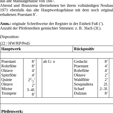
das alte Manualgehäuse von 1687.
Ahrend und Brunzema übernehmen bei ihrem vollständigen Neubau
1971 ebenfalls das alte Hauptwerksgehäuse mit dem noch original
erhaltenen Praestant 8
’
.
Anm.:
originale Schreibweise der Register in der Einheit Fuß (’).
Anzahl der Pfeifenreihen gemischter Stimmen: z. B. 3fach (3f.).
Disposition:
(22 / HW/RP/Ped)
Hauptwerk
Rückpositiv
Praestant
8
’
ab G: o
Gedackt
8
’
Rohrflöte
8
’
Praestant
4
’
Oktave
4
’
Rohrflöte
4
’
Spitzflöte
4
’
Oktave
2
’
Quinte
2
Waldflöte
2
’
2
’
/
3
Oktave
Sesquialtera
2f.
2
’
Mixtur
Scharf
2–3f.
3–4f.
Trompete
Dulzian
8
’
8
’
Pfeifenwerk: