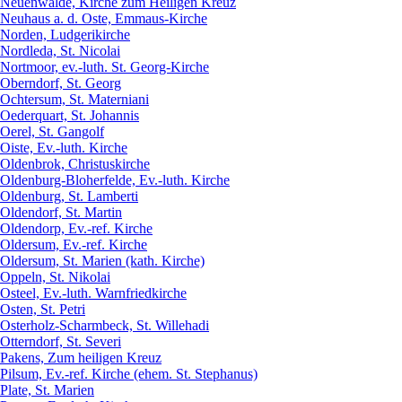
Neuenwalde, Kirche zum Heiligen Kreuz
Neuhaus a. d. Oste, Emmaus-Kirche
Norden, Ludgerikirche
Nordleda, St. Nicolai
Nortmoor, ev.-luth. St. Georg-Kirche
Oberndorf, St. Georg
Ochtersum, St. Materniani
Oederquart, St. Johannis
Oerel, St. Gangolf
Oiste, Ev.-luth. Kirche
Oldenbrok, Christuskirche
Oldenburg-Bloherfelde, Ev.-luth. Kirche
Oldenburg, St. Lamberti
Oldendorf, St. Martin
Oldendorp, Ev.-ref. Kirche
Oldersum, Ev.-ref. Kirche
Oldersum, St. Marien (kath. Kirche)
Oppeln, St. Nikolai
Osteel, Ev.-luth. Warnfriedkirche
Osten, St. Petri
Osterholz-Scharmbeck, St. Willehadi
Otterndorf, St. Severi
Pakens, Zum heiligen Kreuz
Pilsum, Ev.-ref. Kirche (ehem. St. Stephanus)
Plate, St. Marien