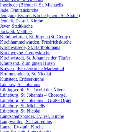
Intschede (Blender), St. Michaelis
Jade, Trinitatiskirche
Jemgum, Ev.-ref. Kirche (ehem. St. Sixtus)
Jennelt, Ev.-ref. Kirche
Jever, Stadtkirche
Jork, St. Matthias
Kehdingbruch, St. Jürgen (St. Georg)
Kirchhammelwarden, Friedrichskirche
Kirchwalsede, St. Bartholomäus
Kirchweyhe, Georgskirche
Kirchwistedt, St. Johannes der Täufer
Krautsand, Zum guten Hirten
Krevese, Klosterkirche Marienthal
Krummendeich, St. Nicolai
Kuhstedt, Erlöserkirche
Lüchow, St. Johannis
Lüdingworth, St. Jacobi der Ältere
Lüneburg, St. Johannis – Chororgel
Lüneburg, St. Johannis – Große Orgel
Lüneburg, St. Michaelis
Lüneburg, St. Nicolai
Landschaftspolder, Ev.-ref. Kirche
Langwarden, St. Laurentius
Lanze, Ev.-luth. Kirche