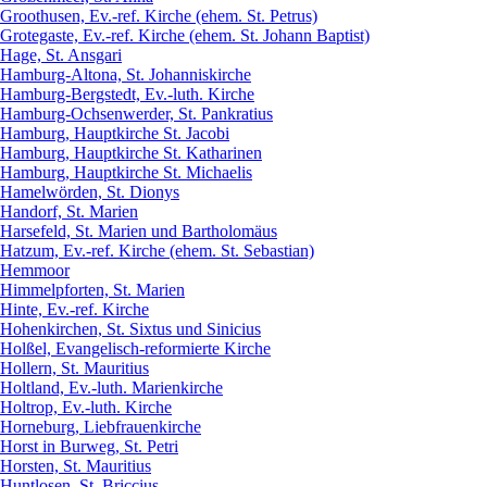
Groothusen, Ev.-ref. Kirche (ehem. St. Petrus)
Grotegaste, Ev.-ref. Kirche (ehem. St. Johann Baptist)
Hage, St. Ansgari
Hamburg-Altona, St. Johanniskirche
Hamburg-Bergstedt, Ev.-luth. Kirche
Hamburg-Ochsenwerder, St. Pankratius
Hamburg, Hauptkirche St. Jacobi
Hamburg, Hauptkirche St. Katharinen
Hamburg, Hauptkirche St. Michaelis
Hamelwörden, St. Dionys
Handorf, St. Marien
Harsefeld, St. Marien und Bartholomäus
Hatzum, Ev.-ref. Kirche (ehem. St. Sebastian)
Hemmoor
Himmelpforten, St. Marien
Hinte, Ev.-ref. Kirche
Hohenkirchen, St. Sixtus und Sinicius
Holßel, Evangelisch-reformierte Kirche
Hollern, St. Mauritius
Holtland, Ev.-luth. Marienkirche
Holtrop, Ev.-luth. Kirche
Horneburg, Liebfrauenkirche
Horst in Burweg, St. Petri
Horsten, St. Mauritius
Huntlosen, St. Briccius