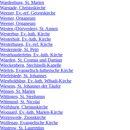
Wardenburg, St. Marien
Warstade, Christuskirche
Weener, Ev.-ref. Georgskirche
Weener, Organeum
Weener, Organeum
Westen (Dörverden), St. Annen
Westerbur, Ev.-luth. Kirche
Westerholt, Ev.-luth. Kirche
Westerhusen, Ev.-ref. Kirche
Westerstede, St. Petri
Westrhauderfehn, Ev.-luth. Kirche
Wiarden, St. Cosmas und Damian
Wieckenberg, Stechinelli-Kapelle
Wiefels, Evangelisch-lutherische Kirche
Wiefelstede, St. Johannes
Wiegboldsbur, Ev.-luth. Wibadi-Kirche
Wiesens, St. Johannes der Täufer
Winsen, St. Marien
Wittingen, St. Stephanus
Wittmund, St. Nicolai
Wolfsburg, Christuskirche
Woquard, Ev.-luth. Marien-Kirche
Worpswede, Zionskirche
Wulfenau, Evangelische Kirche
Wustrow, St. Laurentius