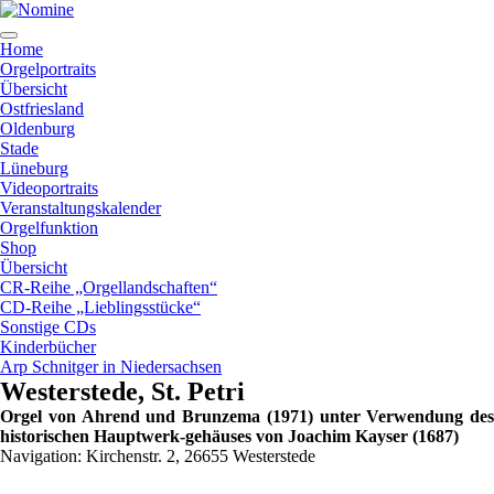
Zum
Inhalt
springen
Home
Orgelportraits
Übersicht
Ostfriesland
Oldenburg
Stade
Lüneburg
Videoportraits
Veranstaltungskalender
Orgelfunktion
Shop
Übersicht
CR-Reihe „Orgellandschaften“
CD-Reihe „Lieblingsstücke“
Sonstige CDs
Kinderbücher
Arp Schnitger in Niedersachsen
Westerstede, St. Petri
Orgel von Ahrend und Brunzema (1971) unter Verwendung des
historischen Hauptwerk-gehäuses von Joachim Kayser (1687)
Navigation: Kirchenstr. 2, 26655 Westerstede