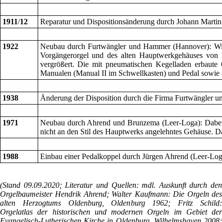
1911
/
12
Reparatur und Dispositionsänderung durch Johann Marti
1922
Neubau durch Furtwängler und Hammer (Hannover): Wie
Vorgängerorgel und des alten Hauptwerkgehäuses von 1
vergrößert. Die mit pneumatischen Kegelladen erbaute 
Manualen (Manual II im Schwellkasten) und Pedal sowie d
1938
Änderung der Disposition durch die Firma Furtwängler 
1971
Neubau durch Ahrend und Brunzema (Leer-Loga): Dabei e
nicht an den Stil des Hauptwerks angelehntes Gehäuse. D
1988
Einbau einer Pedalkoppel durch Jürgen Ahrend (Leer-Log
(Stand 09.09.2020; Literatur und Quellen: mdl. Auskunft durch den
Orgelbaumeister Hendrik Ahrend; Walter Kaufmann: Die Orgeln des
alten Herzogtums Oldenburg, Oldenburg 1962; Fritz Schild:
Orgelatlas der historischen und modernen Orgeln im Gebiet der
Evangelisch-Lutherischen Kirche in Oldenburg, Wilhelmshaven 2008;