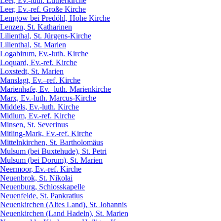
Leer, Ev.-luth. Lutherkirche
Leer, Ev.-ref. Große Kirche
Lemgow bei Predöhl, Hohe Kirche
Lenzen, St. Katharinen
Lilienthal, St. Jürgens-Kirche
Lilienthal, St. Marien
Logabirum, Ev.-luth. Kirche
Loquard, Ev.-ref. Kirche
Loxstedt, St. Marien
Manslagt, Ev.–ref. Kirche
Marienhafe, Ev.–luth. Marienkirche
Marx, Ev.-luth. Marcus-Kirche
Middels, Ev.-luth. Kirche
Midlum, Ev.-ref. Kirche
Minsen, St. Severinus
Mitling-Mark, Ev.-ref. Kirche
Mittelnkirchen, St. Bartholomäus
Mulsum (bei Buxtehude), St. Petri
Mulsum (bei Dorum), St. Marien
Neermoor, Ev.-ref. Kirche
Neuenbrok, St. Nikolai
Neuenburg, Schlosskapelle
Neuenfelde, St. Pankratius
Neuenkirchen (Altes Land), St. Johannis
Neuenkirchen (Land Hadeln), St. Marien