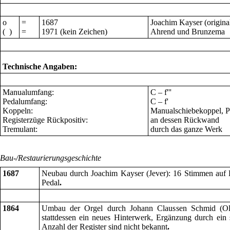
o
=
1687
Joachim Kayser (origina
( )
=
1971 (kein Zeichen)
Ahrend und Brunzema
Technische Angaben:
Manualumfang:
C – f'''
Pedalumfang:
C – f'
Koppeln:
Manualschiebekoppel, 
Registerzüge Rück
positiv:
an dessen Rückwand
Tremulant:
durch das ganze Werk
Bau-/Restaurierungsgeschichte
1687
Neubau durch Joachim Kayser (Jever): 16 Stimmen auf 
Pedal
.
1864
Umbau der Orgel durch Johann Claussen Schmid (Old
stattdessen ein neues Hinterwerk, Ergänzung durch ein 
Anzahl der Register sind nicht bekannt
.