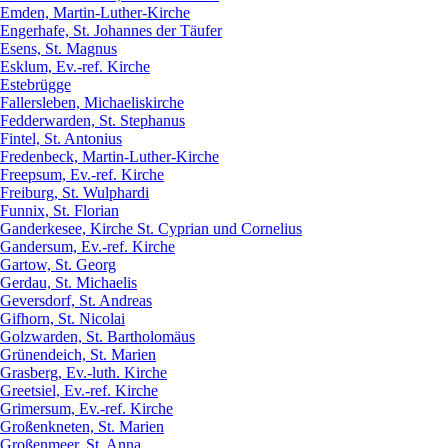
Emden, Martin-Luther-Kirche
Engerhafe, St. Johannes der Täufer
Esens, St. Magnus
Esklum, Ev.-ref. Kirche
Estebrügge
Fallersleben, Michaeliskirche
Fedderwarden, St. Stephanus
Fintel, St. Antonius
Fredenbeck, Martin-Luther-Kirche
Freepsum, Ev.-ref. Kirche
Freiburg, St. Wulphardi
Funnix, St. Florian
Ganderkesee, Kirche St. Cyprian und Cornelius
Gandersum, Ev.-ref. Kirche
Gartow, St. Georg
Gerdau, St. Michaelis
Geversdorf, St. Andreas
Gifhorn, St. Nicolai
Golzwarden, St. Bartholomäus
Grünendeich, St. Marien
Grasberg, Ev.-luth. Kirche
Greetsiel, Ev.-ref. Kirche
Grimersum, Ev.-ref. Kirche
Großenkneten, St. Marien
Großenmeer, St. Anna