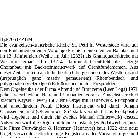
Hpk70bT4ZBM
Die evangelisch-lutherische Kirche St. Petri in Westerstede wird auf
den Fundamenten einer Vorgängerkirche in einem ersten Bauabschnitt
im 13. Jahrhundert (Weihe im Jahr 1232?) als Granitquaderkirche mit
Westturm erbaut. Im 13./14. Jahrhundert entsteht der jetzige
Choranbau mit Backsteinmauerwerk auf Granitfundamenten. Aus
dieser Zeit stammen auch die beiden Obergeschosse des Westturms mit
(ursprünglich ganz massiv gemauertem) Rhombendach und
polygonalen
(vieleckigen)
Ecktürmchen an den Fußpunkten.
Dem Orgelneubau der Firma Ahrend und Brunzema (Leer-Loga) 1971
gehen verschiedene Neu- und Umbauten voraus. Zunächst errichtet
Joachim Kayser (Jever) 1687 eine Orgel mit Hauptwerk, Rückpositiv
und angehängtem Pedal. Dieses Instrument wird durch Johann
Claussen Schmid (Oldenburg) 1864 stark verändert: Das Rückpositiv
wird abgebaut und durch ein zweites Manual (Hinterwerk) ersetzt.
Außerdem wird die Orgel durch ein selbständiges Pedalwerk ergänzt.
Die Firma Furtwängler & Hammer (Hannover) baut 1922 eine neue
Orgel, verwendet jedoch einige Register aus der Vorgängerorgel und