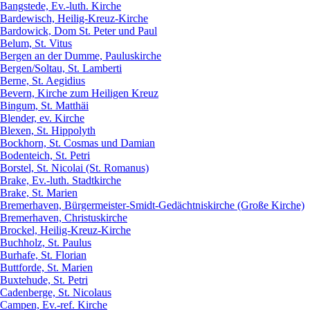
Bangstede, Ev.-luth. Kirche
Bardewisch, Heilig-Kreuz-Kirche
Bardowick, Dom St. Peter und Paul
Belum, St. Vitus
Bergen an der Dumme, Pauluskirche
Bergen/Soltau, St. Lamberti
Berne, St. Aegidius
Bevern, Kirche zum Heiligen Kreuz
Bingum, St. Matthäi
Blender, ev. Kirche
Blexen, St. Hippolyth
Bockhorn, St. Cosmas und Damian
Bodenteich, St. Petri
Borstel, St. Nicolai (St. Romanus)
Brake, Ev.-luth. Stadtkirche
Brake, St. Marien
Bremerhaven, Bürgermeister-Smidt-Gedächtniskirche (Große Kirche)
Bremerhaven, Christuskirche
Brockel, Heilig-Kreuz-Kirche
Buchholz, St. Paulus
Burhafe, St. Florian
Buttforde, St. Marien
Buxtehude, St. Petri
Cadenberge, St. Nicolaus
Campen, Ev.-ref. Kirche