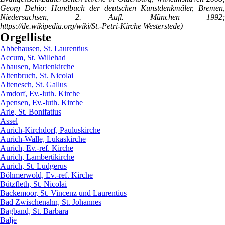
Georg Dehio: Handbuch der deutschen Kunstdenkmäler, Bremen,
Niedersachsen, 2. Aufl. München 1992;
https://de.wikipedia.org/wiki/St.-Petri-Kirche Westerstede)
Orgelliste
Abbehausen, St. Laurentius
Accum, St. Willehad
Ahausen, Marienkirche
Altenbruch, St. Nicolai
Altenesch, St. Gallus
Amdorf, Ev.-luth. Kirche
Apensen, Ev.-luth. Kirche
Arle, St. Bonifatius
Assel
Aurich-Kirchdorf, Pauluskirche
Aurich-Walle, Lukaskirche
Aurich, Ev.-ref. Kirche
Aurich, Lambertikirche
Aurich, St. Ludgerus
Böhmerwold, Ev.-ref. Kirche
Bützfleth, St. Nicolai
Backemoor, St. Vincenz und Laurentius
Bad Zwischenahn, St. Johannes
Bagband, St. Barbara
Balje