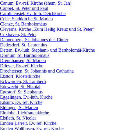
Canum, Ev.-ref. Kirche (ehem. St. Jan)
Cappel, St. Peter und Paul
Carolinensiel, Ev.-luth. Deichkirche
Celle, Stadtkirche St. Marien
Clenze, St. Bartholomäus
Cleverns, Kirche „Zum Heilig Kreuz und St. Peter“
Cuxhaven, St. Petri
Dannenberg, St. Johannes der Täufer
Dedesdorf, St. Laurentius
Detern, Ev.-luth. Stephani- und Bartholomäi-Kirche
Dornum, St. Bartholomäus
Drennhausen, St. Marien
Driever, Ev.-ref. Kirche
Drochtersen, St. Johannis und Catharina
Ebstorf, Klosterkirche
Eckwarden, St. Lamberti
Edewecht, St. Nikolai
Egestorf, St. Stephanus
Eggelingen, Ev.-luth. Kirche
Eilsum, Ev.-ref. Kirche
Eldingen, St. Marien
Elmlohe, Liebfrauenkirche
Elsfleth, St. Nicolai
Emden-Larrelt, Ev.-ref. Kirche
Emden-Wolthusen, Ev.-ref. Kirche