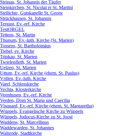
Steinau, St. Johannis der Täufer
Steinkirchen, St. Nicolai et St. Martini
Stellichte, Gutskapelle St. Georg
Strückhausen, St. Johannis
Tergast, Ev.-ref. Kirche
TestORGEL
Tettens, St. Martin
Thunum, Ev.-luth. Kirche (St. Marien)
Tossens, St. Bartholomäus
Trebel, ev. Kirche
Tripkau, St. Marien
Twielenfleth, St. Marien
Uelzen, St. Marien
Uttum, Ev.-ref. Kirche (ehem. St. Paulus)
Völlen, Ev.-luth. Kirche
Varel, Schlosskirche
Vechta, Klosterkirche
Veenhusen, Ev.-ref. Kirche
Verden, Dom St. Maria und Caecilia
Visquard, Ev.-ref. Kirche (ehem. St. Margaretha)
Wüppels, Evangelische Kirche zu Wüppels
Wüppels, Jodocus-Kirche zu St. Joost
Waddens, St. Marcellinus
Waddewarden, St. Johannes
Walsrode, Stadtkirche