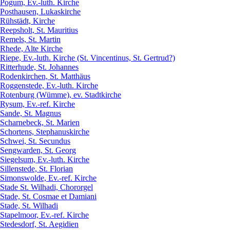
Pogum, Ev.-luth. Kirche
Posthausen, Lukaskirche
Rühstädt, Kirche
Reepsholt, St. Mauritius
Remels, St. Martin
Rhede, Alte Kirche
Riepe, Ev.-luth. Kirche (St. Vincentinus, St. Gertrud?)
Ritterhude, St. Johannes
Rodenkirchen, St. Matthäus
Roggenstede, Ev.-luth. Kirche
Rotenburg (Wümme), ev. Stadtkirche
Rysum, Ev.-ref. Kirche
Sande, St. Magnus
Scharnebeck, St. Marien
Schortens, Stephanuskirche
Schwei, St. Secundus
Sengwarden, St. Georg
Siegelsum, Ev.-luth. Kirche
Sillenstede, St. Florian
Simonswolde, Ev.-ref. Kirche
Stade St. Wilhadi, Chororgel
Stade, St. Cosmae et Damiani
Stade, St. Wilhadi
Stapelmoor, Ev.-ref. Kirche
Stedesdorf, St. Aegidien