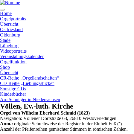
Zum
Inhalt
springen
Home
Orgelportraits
Übersicht
Ostfriesland
Oldenburg
Stade
Lüneburg
Videoportraits
Veranstaltungskalender
Orgelfunktion
Shop
Übersicht
CR-Reihe „Orgellandschaften“
CD-Reihe „Lieblingsstücke“
Sonstige CDs
Kinderbücher
Arp Schnitger in Niedersachsen
Völlen, Ev.-luth. Kirche
Orgel von Wilhelm Eberhard Schmid (1823)
Navigation: Völlener Dorfstraße 63, 26810 Westoverledingen
Anm.:
originale Schreibweise der Register in der Einheit Fuß (’).
Anzahl der Pfeifenreihen gemischter Stimmen in römischen Zahlen.