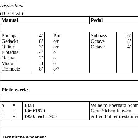
Disposition:
(10 / I/Ped.)
Manual
Pedal
Principal
4’
P, o
Subbass
16’
Gedackt
8’
o/r
Octave
8’
Quinte
3’
o/r
Octave
4’
Flötadus
4’
o
Octave
2’
o
Mixtur
II
o
Trompete
8’
o/?
Pfeifenwerk:
o
=
1823
Wilhelm Eberhard Schmi
+
=
1869/1870
Gerd Sieben Janssen
r
=
1950, nach 1965
Alfred Führer (restaurier
Technische Angaben: