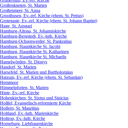
Grimersum, Ev.-ref. Kirche
Großenkneten, St. Marien
Großenmeer, St. Anna
Groothusen, Ev.-ref. Kirche (ehem. St. Petrus)
Grotegaste, Ev.-ref. Kirche (ehem. St. Johann Baptist)
Hage, St. Ansgari
Hamburg-Altona, St. Johanniskirche
Hamburg-Bergstedt, Ev.-luth. Kirche
Hamburg-Ochsenwerder, St. Pankratius
Hamburg, Hauptkirche St. Jacobi
Hamburg, Hauptkirche St. Katharinen
Hamburg, Hauptkirche St. Michaelis
Hamelwörden, St. Dionys
Handorf, St. Marien
Harsefeld, St. Marien und Bartholomäus
Hatzum, Ev.-ref. Kirche (ehem. St. Sebastian)
Hemmoor
Himmelpforten, St. Marien
Hinte, Ev.-ref. Kirche
Hohenkirchen, St. Sixtus und Sinicius
Holßel, Evangelisch-reformierte Kirche
Hollern, St. Mauritius
Holtland, Ev.-luth. Marienkirche
Holtrop, Ev.-luth. Kirche
Horneburg, Liebfrauenkirche