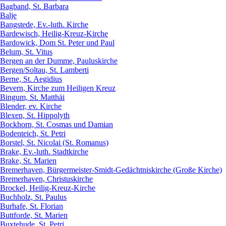
Bagband, St. Barbara
Balje
Bangstede, Ev.-luth. Kirche
Bardewisch, Heilig-Kreuz-Kirche
Bardowick, Dom St. Peter und Paul
Belum, St. Vitus
Bergen an der Dumme, Pauluskirche
Bergen/Soltau, St. Lamberti
Berne, St. Aegidius
Bevern, Kirche zum Heiligen Kreuz
Bingum, St. Matthäi
Blender, ev. Kirche
Blexen, St. Hippolyth
Bockhorn, St. Cosmas und Damian
Bodenteich, St. Petri
Borstel, St. Nicolai (St. Romanus)
Brake, Ev.-luth. Stadtkirche
Brake, St. Marien
Bremerhaven, Bürgermeister-Smidt-Gedächtniskirche (Große Kirche)
Bremerhaven, Christuskirche
Brockel, Heilig-Kreuz-Kirche
Buchholz, St. Paulus
Burhafe, St. Florian
Buttforde, St. Marien
Buxtehude, St. Petri