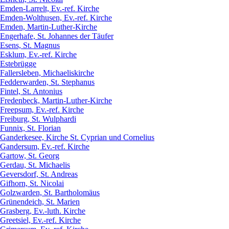
Emden-Larrelt, Ev.-ref. Kirche
Emden-Wolthusen, Ev.-ref. Kirche
Emden, Martin-Luther-Kirche
Engerhafe, St. Johannes der Täufer
Esens, St. Magnus
Esklum, Ev.-ref. Kirche
Estebrügge
Fallersleben, Michaeliskirche
Fedderwarden, St. Stephanus
Fintel, St. Antonius
Fredenbeck, Martin-Luther-Kirche
Freepsum, Ev.-ref. Kirche
Freiburg, St. Wulphardi
Funnix, St. Florian
Ganderkesee, Kirche St. Cyprian und Cornelius
Gandersum, Ev.-ref. Kirche
Gartow, St. Georg
Gerdau, St. Michaelis
Geversdorf, St. Andreas
Gifhorn, St. Nicolai
Golzwarden, St. Bartholomäus
Grünendeich, St. Marien
Grasberg, Ev.-luth. Kirche
Greetsiel, Ev.-ref. Kirche