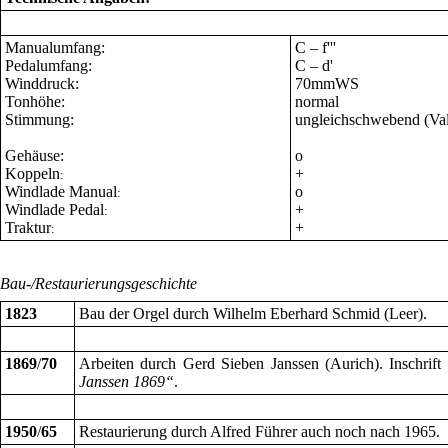
Manualumfang:
C – f'''
Pedalumfang:
C – d'
Winddruck:
70mmWS
Tonhöhe:
normal
Stimmung:
ungleichschwebend (Valo
Gehäuse:
o
Koppeln
+
:
Windlade Manual
o
:
Windlade Pedal
+
:
Traktur
+
:
Bau-/Restaurierungsgeschichte
1823
Bau der Orgel durch Wilhelm Eberhard Schmid (Leer).
1869
/
70
Arbeiten durch Gerd Sieben Janssen (Aurich). Inschrif
Janssen 1869“
.
1950
/
65
Restaurierung durch Alfred Führer auch noch nach 1965.