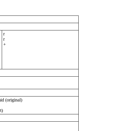
r
r
+
d (original)
t)