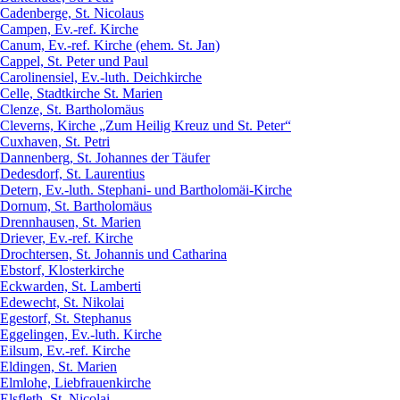
Cadenberge, St. Nicolaus
Campen, Ev.-ref. Kirche
Canum, Ev.-ref. Kirche (ehem. St. Jan)
Cappel, St. Peter und Paul
Carolinensiel, Ev.-luth. Deichkirche
Celle, Stadtkirche St. Marien
Clenze, St. Bartholomäus
Cleverns, Kirche „Zum Heilig Kreuz und St. Peter“
Cuxhaven, St. Petri
Dannenberg, St. Johannes der Täufer
Dedesdorf, St. Laurentius
Detern, Ev.-luth. Stephani- und Bartholomäi-Kirche
Dornum, St. Bartholomäus
Drennhausen, St. Marien
Driever, Ev.-ref. Kirche
Drochtersen, St. Johannis und Catharina
Ebstorf, Klosterkirche
Eckwarden, St. Lamberti
Edewecht, St. Nikolai
Egestorf, St. Stephanus
Eggelingen, Ev.-luth. Kirche
Eilsum, Ev.-ref. Kirche
Eldingen, St. Marien
Elmlohe, Liebfrauenkirche
Elsfleth, St. Nicolai