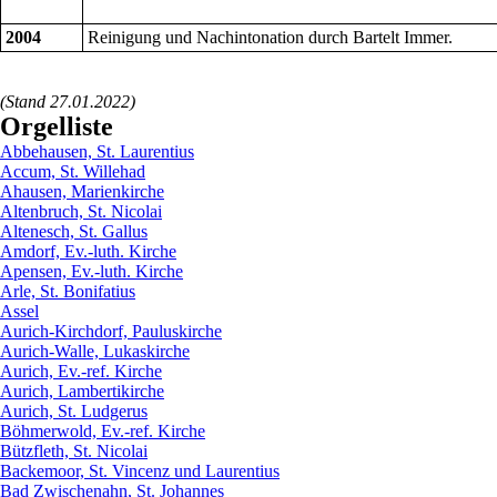
2004
Reinigung und Nachintonation durch Bartelt Immer.
(Stand 27.01.2022)
Orgelliste
Abbehausen, St. Laurentius
Accum, St. Willehad
Ahausen, Marienkirche
Altenbruch, St. Nicolai
Altenesch, St. Gallus
Amdorf, Ev.-luth. Kirche
Apensen, Ev.-luth. Kirche
Arle, St. Bonifatius
Assel
Aurich-Kirchdorf, Pauluskirche
Aurich-Walle, Lukaskirche
Aurich, Ev.-ref. Kirche
Aurich, Lambertikirche
Aurich, St. Ludgerus
Böhmerwold, Ev.-ref. Kirche
Bützfleth, St. Nicolai
Backemoor, St. Vincenz und Laurentius
Bad Zwischenahn, St. Johannes