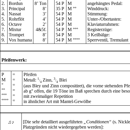
2.
Bordun
8
’
Ton
54 P
M
angehängtes Pedal:
3.
Principal
8
’
35 P
M °°
Winddruck:
4.
Nassat
3
’
54 P
M
Stimmung:
5.
Rohrflöt
4
’
54 P
M
Unter-/Obertasten:
6.
Octave
2
’
54 P
M
Klaviaturrahmen:
7.
Mixtur
4&5f.
54 P
M °°°
Registerzüge:
8.
Trompet
8
’
54 P
M
3 Keilbälge:
9.
Vox humana
8
’
54 P
M °°°°
Sperrventil, Tremulant
Pfeifenwerk:
P
=
Pfeifen
M
=
1
3
Metall:
Zinn,
Blei
/
/
4
4
°
=
(aus Bley und Zinn compositiret), die vorne stehenden Pfe
°°
=
ab g° offen, die 19 Töne im Baß sprechen durch eine bes
°°°
=
mit zweimaliger Repetition
°°°°
=
in ähnlicher Art mit Mantel-Gewölbe
♫♪
[Die sehr detailliert ausgeführten
„Conditionen“
(s. Nickle
Platzgründen nicht wiedergegeben werden]: