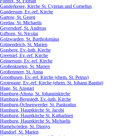
Funnix, St. Florian
Ganderkesee, Kirche St. Cyprian und Cornelius
Gandersum, Ev.-ref. Kirche
Gartow, St. Georg
Gerdau, St. Michaelis
Geversdorf, St. Andreas
Gifhorn, St. Nicolai
Golzwarden, St. Bartholomäus
Grünendeich, St. Marien
Grasberg, Ev.-luth. Kirche
Greetsiel, Ev.-ref. Kirche
Grimersum, Ev.-ref. Kirche
Großenkneten, St. Marien
Großenmeer, St. Anna
Groothusen, Ev.-ref. Kirche (ehem. St. Petrus)
Grotegaste, Ev.-ref. Kirche (ehem. St. Johann Baptist)
Hage, St. Ansgari
Hamburg-Altona, St. Johanniskirche
Hamburg-Bergstedt, Ev.-luth. Kirche
Hamburg-Ochsenwerder, St. Pankratius
Hamburg, Hauptkirche St. Jacobi
Hamburg, Hauptkirche St. Katharinen
Hamburg, Hauptkirche St. Michaelis
Hamelwörden, St. Dionys
Handorf, St. Marien