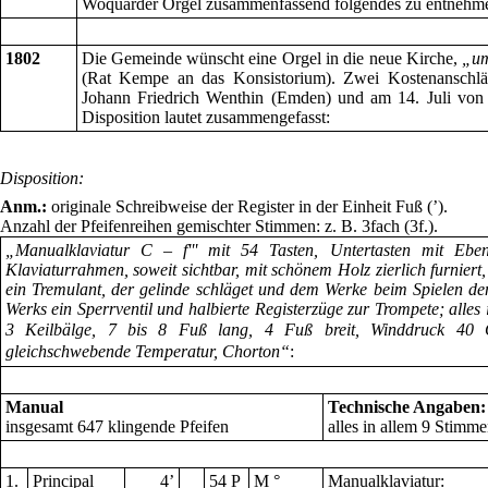
Woquarder Orgel zusammenfassend folgendes zu entnehm
1802
Die Gemeinde wünscht eine Orgel in die neue Kirche,
„um
(Rat Kempe an das Konsistorium). Zwei Kostenanschläg
Johann Friedrich Wenthin (Emden) und am 14. Juli von 
Disposition lautet zusammengefasst:
Disposition:
Anm.:
originale Schreibweise der Register in der Einheit Fuß (’).
Anzahl der Pfeifenreihen gemischter Stimmen: z. B. 3fach (3f.).
„Manualklaviatur C – f''' mit 54 Tasten, Untertasten mit Ebenh
Klaviaturrahmen, soweit sichtbar, mit schönem Holz zierlich furniert
ein Tremulant, der gelinde schläget und dem Werke beim Spielen den
Werks ein Sperrventil und halbierte Registerzüge zur Trompete; alles
3 Keilbälge, 7 bis 8 Fuß lang, 4 Fuß breit, Winddruck 40 
gleichschwebende Temperatur, Chorton“
:
Manual
Technische Angaben:
insgesamt 647 klingende Pfeifen
a
lles in allem 9 Stimm
1.
Principal
4
’
54 P
M °
Manualklaviatur: