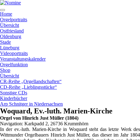
Zum
Inhalt
springen
Home
Orgelportraits
Übersicht
Ostfriesland
Oldenburg
Stade
Lüneburg
Videoportraits
Veranstaltungskalender
Orgelfunktion
Shop
Übersicht
CR-Reihe „Orgellandschaften“
CD-Reihe „Lieblingsstücke“
Sonstige CDs
Kinderbücher
Arp Schnitger in Niedersachsen
Woquard, Ev.-luth. Marien-Kirche
Orgel von Hinrich Just Müller (1804)
Navigation: Karkpadd 2, 26736 Krummhörn
In der ev.-luth. Marien-Kirche in Woquard steht das letzte Werk des
Wittmunder Orgelbauers Hinrich Just Müller, das dieser im Jahr 1804