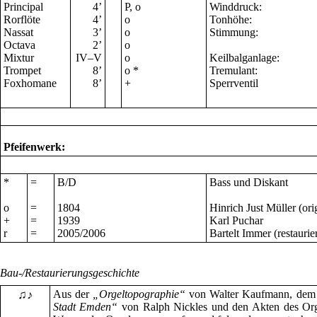
Principal
4
’
P, o
Winddruck:
Rorflöte
4
’
o
Tonhöhe:
Nassat
3
’
o
Stimmung:
Octava
2
’
o
Mixtur
IV–V
o
Keilbalganlage:
Trompet
8
’
o *
Tremulant:
Foxhomane
8
’
+
Sperrventil
Pfeifenwerk:
*
=
B/D
Bass und Diskant
o
=
1804
Hinrich Just Müller (ori
+
=
1939
Karl Puchar
r
=
2005/2006
Bartelt Immer (restaurier
Bau-/Restaurierungsgeschichte
♫♪
Aus der
„Orgeltopographie“
von Walter Kaufmann, de
Stadt Emden“
von Ralph Nickles und den Akten des Orgel