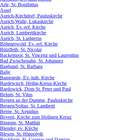
Arle, St. Bonifatius
Assel
Aurich-Kirchdorf, Pauluskirche
Aurich-Walle, Lukaskirche
Aurich, Ev.-ref. Kirche
Aurich, Lambertikirche
Aurich, St. Ludgerus
Böhmerwold, Ev.-ref. Kirche
Bützfleth, St. Nicolai
Backemoor, St. Vincenz und Laurentius
Bad Zwischenahn, St. Johannes
Bagband, St. Barbara
Balje
Bangstede, Ev.-luth. Kirche
Bardewisch, Heilig-Kreuz-Kirche
Bardowick, Dom St. Peter und Paul
Belum, St. Vitus
Bergen an der Dumme, Pauluskirche
Bergen/Soltau, St. Lamberti
Berne, St. Aegidius
Bevern, Kirche zum Heiligen Kreuz
Bingum, St. Matthäi
Blender, ev. Kirche
Blexen, St. Hippolyth
Bockhorn, St. Cosmas und Damian