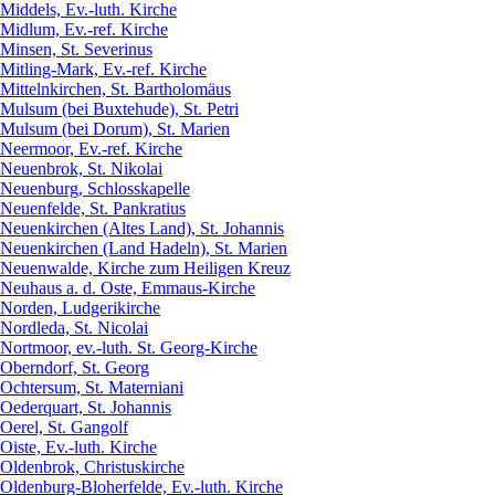
Middels, Ev.-luth. Kirche
Midlum, Ev.-ref. Kirche
Minsen, St. Severinus
Mitling-Mark, Ev.-ref. Kirche
Mittelnkirchen, St. Bartholomäus
Mulsum (bei Buxtehude), St. Petri
Mulsum (bei Dorum), St. Marien
Neermoor, Ev.-ref. Kirche
Neuenbrok, St. Nikolai
Neuenburg, Schlosskapelle
Neuenfelde, St. Pankratius
Neuenkirchen (Altes Land), St. Johannis
Neuenkirchen (Land Hadeln), St. Marien
Neuenwalde, Kirche zum Heiligen Kreuz
Neuhaus a. d. Oste, Emmaus-Kirche
Norden, Ludgerikirche
Nordleda, St. Nicolai
Nortmoor, ev.-luth. St. Georg-Kirche
Oberndorf, St. Georg
Ochtersum, St. Materniani
Oederquart, St. Johannis
Oerel, St. Gangolf
Oiste, Ev.-luth. Kirche
Oldenbrok, Christuskirche
Oldenburg-Bloherfelde, Ev.-luth. Kirche