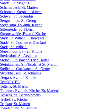
Sande, St. Magnus
Scharnebeck, St. Marien
Schortens, Stephanuskirche
Schwei, St. Secundus
Sengwarden, St. Georg
Siegelsum, Ev.-luth. Kirche
Sillenstede, St. Florian
Simonswolde, Ev.-ref. Kirche
Stade St. Wilhadi, Chororgel
Stade, St. Cosmae et Damiani
Stade, St. Wilhadi
Stapelmoor, Ev.-ref. Kirche
Stedesdorf, St. Aegidien
Steinau, St. Johannis der Täufer
Steinkirchen, St. Nicolai et St. Martini
Stellichte, Gutskapelle St. Georg
Strückhausen, St. Johannis
Tergast, Ev.-ref. Kirche
TestORGEL
Tettens, St. Martin
Thunum, Ev.-luth. Kirche (St. Marien)
Tossens, St. Bartholomäus
Trebel, ev. Kirche
Tripkau, St. Marien
Twielenfleth, St. Marien