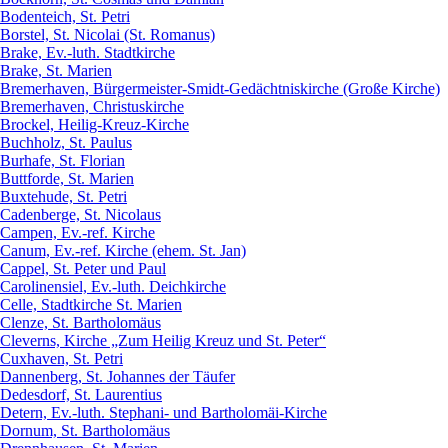
Bodenteich, St. Petri
Borstel, St. Nicolai (St. Romanus)
Brake, Ev.-luth. Stadtkirche
Brake, St. Marien
Bremerhaven, Bürgermeister-Smidt-Gedächtniskirche (Große Kirche)
Bremerhaven, Christuskirche
Brockel, Heilig-Kreuz-Kirche
Buchholz, St. Paulus
Burhafe, St. Florian
Buttforde, St. Marien
Buxtehude, St. Petri
Cadenberge, St. Nicolaus
Campen, Ev.-ref. Kirche
Canum, Ev.-ref. Kirche (ehem. St. Jan)
Cappel, St. Peter und Paul
Carolinensiel, Ev.-luth. Deichkirche
Celle, Stadtkirche St. Marien
Clenze, St. Bartholomäus
Cleverns, Kirche „Zum Heilig Kreuz und St. Peter“
Cuxhaven, St. Petri
Dannenberg, St. Johannes der Täufer
Dedesdorf, St. Laurentius
Detern, Ev.-luth. Stephani- und Bartholomäi-Kirche
Dornum, St. Bartholomäus