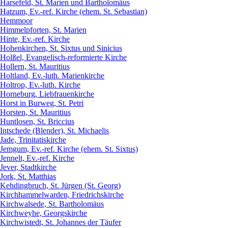
Harsefeld, St. Marien und Bartholomäus
Hatzum, Ev.-ref. Kirche (ehem. St. Sebastian)
Hemmoor
Himmelpforten, St. Marien
Hinte, Ev.-ref. Kirche
Hohenkirchen, St. Sixtus und Sinicius
Holßel, Evangelisch-reformierte Kirche
Hollern, St. Mauritius
Holtland, Ev.-luth. Marienkirche
Holtrop, Ev.-luth. Kirche
Horneburg, Liebfrauenkirche
Horst in Burweg, St. Petri
Horsten, St. Mauritius
Huntlosen, St. Briccius
Intschede (Blender), St. Michaelis
Jade, Trinitatiskirche
Jemgum, Ev.-ref. Kirche (ehem. St. Sixtus)
Jennelt, Ev.-ref. Kirche
Jever, Stadtkirche
Jork, St. Matthias
Kehdingbruch, St. Jürgen (St. Georg)
Kirchhammelwarden, Friedrichskirche
Kirchwalsede, St. Bartholomäus
Kirchweyhe, Georgskirche
Kirchwistedt, St. Johannes der Täufer