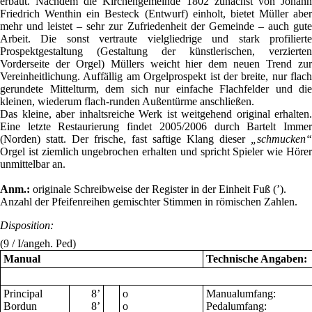
erbaut. Nachdem die Kirchengemeinde 1802 zunächst von Johann
Friedrich Wenthin ein Besteck
(Entwurf)
einholt, bietet Müller aber
mehr und leistet – sehr zur Zufriedenheit der Gemeinde – auch gute
Arbeit. Die sonst vertraute vielgliedrige und stark profilierte
Prospektgestaltung
(Gestaltung der künstlerischen, verzierten
Vorderseite der Orgel)
Müllers weicht hier dem neuen Trend zu
Vereinheitlichung. Auffällig am Orgelprospekt ist der breite, nur flach
gerundete Mittelturm, dem sich nur einfache Flachfelder und die
kleinen, wiederum flach-runden Außentürme anschließen.
Das kleine, aber inhaltsreiche Werk ist weitgehend original erhalten.
Eine letzte Restaurierung findet 2005/2006 durch Bartelt Immer
(Norden) statt. Der frische, fast saftige Klang dieser
„schmucken“
Orgel ist ziemlich ungebrochen erhalten und spricht Spieler wie Hörer
unmittelbar an.
Anm.:
originale Schreibweise der Register in der Einheit Fuß (’).
Anzahl der Pfeifenreihen gemischter Stimmen in römischen Zahlen.
Disposition:
(9 / I/angeh. Ped)
Manual
Technische Angaben:
Principal
8
’
o
Manualumfang:
Bordun
8
’
o
Pedalumfang: