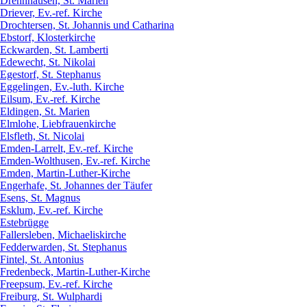
Drennhausen, St. Marien
Driever, Ev.-ref. Kirche
Drochtersen, St. Johannis und Catharina
Ebstorf, Klosterkirche
Eckwarden, St. Lamberti
Edewecht, St. Nikolai
Egestorf, St. Stephanus
Eggelingen, Ev.-luth. Kirche
Eilsum, Ev.-ref. Kirche
Eldingen, St. Marien
Elmlohe, Liebfrauenkirche
Elsfleth, St. Nicolai
Emden-Larrelt, Ev.-ref. Kirche
Emden-Wolthusen, Ev.-ref. Kirche
Emden, Martin-Luther-Kirche
Engerhafe, St. Johannes der Täufer
Esens, St. Magnus
Esklum, Ev.-ref. Kirche
Estebrügge
Fallersleben, Michaeliskirche
Fedderwarden, St. Stephanus
Fintel, St. Antonius
Fredenbeck, Martin-Luther-Kirche
Freepsum, Ev.-ref. Kirche
Freiburg, St. Wulphardi