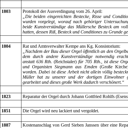
1803
Protokoll der Ausverdingung vom 26. April:
„Die beiden eingereichten Bestecke, Risse und Condit
wurden vorgelegt, worauf nach gehöriger Untersuchun
beide Kunstverständige das Müllersche Besteck am volls
hatten, dessen Riß, Besteck und Conditiones zu Grunde g
1804
Rat und Amtsverwalter Kempe ans Kg. Konsistorium:
„Nachdem der Bau dieser Orgel öffentlich an den Orgelb
dem durch andere Kunstverständige notwendig eracht
anstatt 636 Rth.
(Reichstaler)
für 705 Rth., ist diese O
und Organisten Siegmann aus Emden
(Große Kirche
worden. Dabei ist diese Arbeit nicht allein völlig best
Müller hat zu unserer und der dortigen Einwohner g
gearbeitet und dieses große Werk dadurch verschönert.“
1823
Reparatur der Orgel durch Johann Gottfried Rohlfs (Esens
1851
Die Orgel wird neu lackiert und vergoldet.
1887
Kostenanschlag von Gerd Sieben Janssen über eine Repara