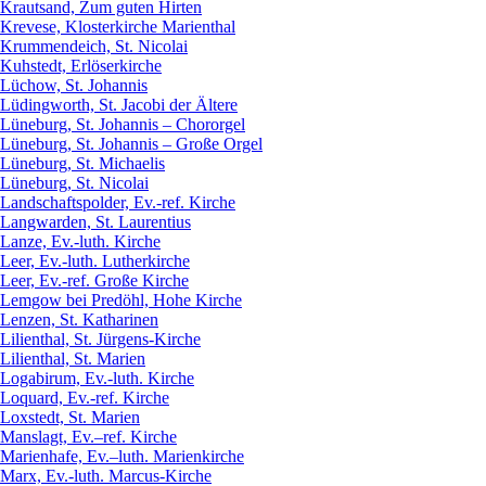
Krautsand, Zum guten Hirten
Krevese, Klosterkirche Marienthal
Krummendeich, St. Nicolai
Kuhstedt, Erlöserkirche
Lüchow, St. Johannis
Lüdingworth, St. Jacobi der Ältere
Lüneburg, St. Johannis – Chororgel
Lüneburg, St. Johannis – Große Orgel
Lüneburg, St. Michaelis
Lüneburg, St. Nicolai
Landschaftspolder, Ev.-ref. Kirche
Langwarden, St. Laurentius
Lanze, Ev.-luth. Kirche
Leer, Ev.-luth. Lutherkirche
Leer, Ev.-ref. Große Kirche
Lemgow bei Predöhl, Hohe Kirche
Lenzen, St. Katharinen
Lilienthal, St. Jürgens-Kirche
Lilienthal, St. Marien
Logabirum, Ev.-luth. Kirche
Loquard, Ev.-ref. Kirche
Loxstedt, St. Marien
Manslagt, Ev.–ref. Kirche
Marienhafe, Ev.–luth. Marienkirche
Marx, Ev.-luth. Marcus-Kirche