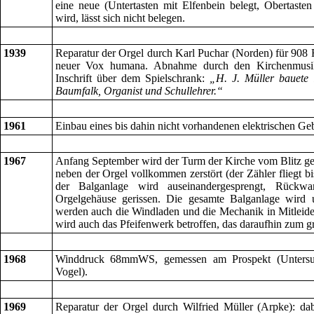
eine neue (Untertasten mit Elfenbein belegt, Obertaste
wird, lässt sich nicht belegen.
1939
Reparatur der Orgel durch Karl Puchar (Norden) für 908
neuer Vox humana. Abnahme durch den Kirchenmusik
Inschrift über dem Spielschrank:
„H. J. Müller bauete
Baumfalk, Organist und Schullehrer.“
1961
Einbau eines bis dahin nicht vorhandenen elektrischen Geb
1967
Anfang September wird der Turm der Kirche vom Blitz get
neben der Orgel vollkommen zerstört (der Zähler fliegt b
der Balganlage wird auseinandergesprengt, Rückw
Orgelgehäuse gerissen. Die gesamte Balganlage wird u
werden auch die Windladen und die Mechanik in Mitleide
wird auch das Pfeifenwerk betroffen, das daraufhin zum gro
1968
Winddruck 68mmWS, gemessen am Prospekt (Untersuc
Vogel).
1969
Reparatur der Orgel durch Wilfried Müller (Arpke): d