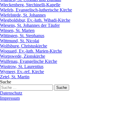
Wieckenberg, Stechinelli-Kapelle
Wiefels, Evangelisch-lutherische Kirche
Wiefelstede, St. Johannes
Wiegboldsbur, Ev.-luth. Wibadi-Kirche
Wiesens, St. Johannes der Täufer
Winsen, St. Marien
Wittingen, St. Stephanus
Wittmund, St. Nicolai
Wolfsburg, Christuskirche
Woquard, Ev.-luth. Marien-Kirche
Worpswede, Zionskirche
Wulfenau, Evangelische Kirche
Wustrow, St. Laurentius
Wymeer, Ev.-ref. Kirche
Zetel, St. Martin
Suche
Datenschutz
Impressum