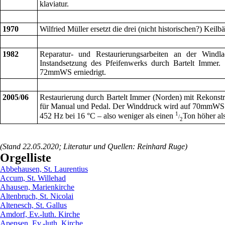
klaviatur.
1970
Wilfried Müller ersetzt die drei (nicht historischen?) Keil
1982
Reparatur- und Restaurierungsarbeiten an der Windl
Instandsetzung des Pfeifenwerks durch Bartelt Immer
72mmWS erniedrigt.
2005
/
06
Restaurierung durch Bartelt Immer (Norden) mit Rekonstru
für Manual und Pedal. Der Winddruck wird auf 70mmWS fe
1
452 Hz bei 16 °C – also weniger als einen
Ton höher als
/
2
(Stand 22.05.2020; Literatur und Quellen: Reinhard Ruge)
Orgelliste
Abbehausen, St. Laurentius
Accum, St. Willehad
Ahausen, Marienkirche
Altenbruch, St. Nicolai
Altenesch, St. Gallus
Amdorf, Ev.-luth. Kirche
Apensen, Ev.-luth. Kirche