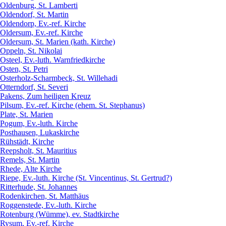
Oldenburg, St. Lamberti
Oldendorf, St. Martin
Oldendorp, Ev.-ref. Kirche
Oldersum, Ev.-ref. Kirche
Oldersum, St. Marien (kath. Kirche)
Oppeln, St. Nikolai
Osteel, Ev.-luth. Warnfriedkirche
Osten, St. Petri
Osterholz-Scharmbeck, St. Willehadi
Otterndorf, St. Severi
Pakens, Zum heiligen Kreuz
Pilsum, Ev.-ref. Kirche (ehem. St. Stephanus)
Plate, St. Marien
Pogum, Ev.-luth. Kirche
Posthausen, Lukaskirche
Rühstädt, Kirche
Reepsholt, St. Mauritius
Remels, St. Martin
Rhede, Alte Kirche
Riepe, Ev.-luth. Kirche (St. Vincentinus, St. Gertrud?)
Ritterhude, St. Johannes
Rodenkirchen, St. Matthäus
Roggenstede, Ev.-luth. Kirche
Rotenburg (Wümme), ev. Stadtkirche
Rysum, Ev.-ref. Kirche