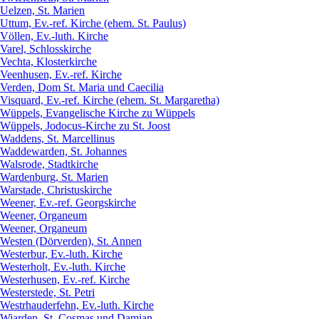
Uelzen, St. Marien
Uttum, Ev.-ref. Kirche (ehem. St. Paulus)
Völlen, Ev.-luth. Kirche
Varel, Schlosskirche
Vechta, Klosterkirche
Veenhusen, Ev.-ref. Kirche
Verden, Dom St. Maria und Caecilia
Visquard, Ev.-ref. Kirche (ehem. St. Margaretha)
Wüppels, Evangelische Kirche zu Wüppels
Wüppels, Jodocus-Kirche zu St. Joost
Waddens, St. Marcellinus
Waddewarden, St. Johannes
Walsrode, Stadtkirche
Wardenburg, St. Marien
Warstade, Christuskirche
Weener, Ev.-ref. Georgskirche
Weener, Organeum
Weener, Organeum
Westen (Dörverden), St. Annen
Westerbur, Ev.-luth. Kirche
Westerholt, Ev.-luth. Kirche
Westerhusen, Ev.-ref. Kirche
Westerstede, St. Petri
Westrhauderfehn, Ev.-luth. Kirche
Wiarden, St. Cosmas und Damian