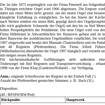
Die im Jahr 1875 ursprünglich von der Firma Peternell aus Seligenthal
in Thürigen errichtete Orgel wird 1966 abgerissen. Die Empore wird
dabei um einen Meter tiefer gesetzt, um der neuen Orgel eine bessere
klangliche Entfaltung zu ermöglichen. So hat das Innere der Kirche
nach Westen seitdem ein neues Bild, geprägt durch den Orgelprospekt
(die reich gegliederte Schauseite der Orgel) mit den bis zu fünf Meter
hohen Prospektpfeifen der Pedaltürme. Die neue Orgel wird von der
Firma Hillebrand in Altwarmbüchen bei Hannover gebaut und ist in
ihrer Bauweise der norddeutschen Orgeltradition verpflichtet. Sie wird
1967 eingeweiht und besitzt drei Manuale (Tastenreihen) und ein Pedal
mit 40 Registern (Pfeifenreihen). Die Firma Alfred Führer
(Wilhelmshaven) überarbeitet die Orgel 1997 klanglich und versieht sie
mit einigen neuen Registern.
Für kirchenmusikalische Aufführungen steht außerdem eine
Truhenorgel mit fünf Registern und Transponiervorrichtung – erbaut
1998 von der Firma Klop (Garderen/Holland) – zur Verfügung.
Anm.:
originale Schreibweise der Register in der Einheit Fuß (’).
Anzahl der Pfeifenreihen gemischter Stimmen: z. B. 3fach (3f.).
Disposition:
(40 / RP/HW/BW/Ped)
Rückpositiv
Hauptwerk