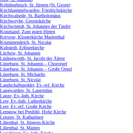
Kehdingbruch, St. Jürgen (St. Georg)
Kirchhammelwarden, Friedrichskirche
Kirchwalsede, St. Bartholomäus
Kirchweyhe, Georgskirche
Kirchwistedt, St. Johannes der Täufer
Krautsand, Zum guten Hirten
Krevese, Klosterkirche Marienthal
Krummendeich, St. Nicolai
Kuhstedt, Erlöserkirche
Lüchow, St. Johannis
Lüdingworth, St. Jacobi der Ältere
Lüneburg, St. Johannis – Chororgel
Lüneburg, St. Johannis – Große Orgel
Lüneburg, St. Michaelis
Lüneburg, St. Nicolai
Landschaftspolder, Ev.-ref. Kirche
Langwarden, St. Laurentius
Lanze, Ev.-luth. Kirche
Leer, Ev.-luth. Lutherkirche
Leer, Ev.-ref. Große Kirche
Lemgow bei Predöhl, Hohe Kirche
Lenzen, St. Katharinen
Lilienthal, St. Jürgens-Kirche
Lilienthal, St. Marien