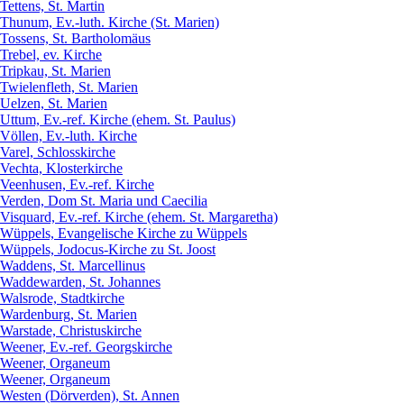
Tettens, St. Martin
Thunum, Ev.-luth. Kirche (St. Marien)
Tossens, St. Bartholomäus
Trebel, ev. Kirche
Tripkau, St. Marien
Twielenfleth, St. Marien
Uelzen, St. Marien
Uttum, Ev.-ref. Kirche (ehem. St. Paulus)
Völlen, Ev.-luth. Kirche
Varel, Schlosskirche
Vechta, Klosterkirche
Veenhusen, Ev.-ref. Kirche
Verden, Dom St. Maria und Caecilia
Visquard, Ev.-ref. Kirche (ehem. St. Margaretha)
Wüppels, Evangelische Kirche zu Wüppels
Wüppels, Jodocus-Kirche zu St. Joost
Waddens, St. Marcellinus
Waddewarden, St. Johannes
Walsrode, Stadtkirche
Wardenburg, St. Marien
Warstade, Christuskirche
Weener, Ev.-ref. Georgskirche
Weener, Organeum
Weener, Organeum
Westen (Dörverden), St. Annen