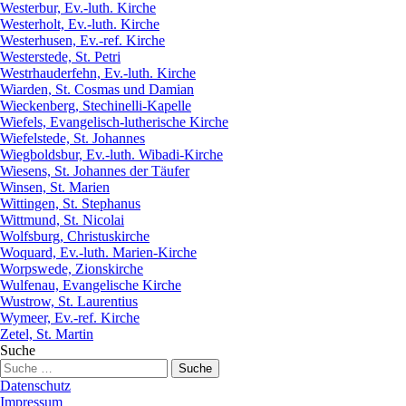
Westerbur, Ev.-luth. Kirche
Westerholt, Ev.-luth. Kirche
Westerhusen, Ev.-ref. Kirche
Westerstede, St. Petri
Westrhauderfehn, Ev.-luth. Kirche
Wiarden, St. Cosmas und Damian
Wieckenberg, Stechinelli-Kapelle
Wiefels, Evangelisch-lutherische Kirche
Wiefelstede, St. Johannes
Wiegboldsbur, Ev.-luth. Wibadi-Kirche
Wiesens, St. Johannes der Täufer
Winsen, St. Marien
Wittingen, St. Stephanus
Wittmund, St. Nicolai
Wolfsburg, Christuskirche
Woquard, Ev.-luth. Marien-Kirche
Worpswede, Zionskirche
Wulfenau, Evangelische Kirche
Wustrow, St. Laurentius
Wymeer, Ev.-ref. Kirche
Zetel, St. Martin
Suche
Datenschutz
Impressum