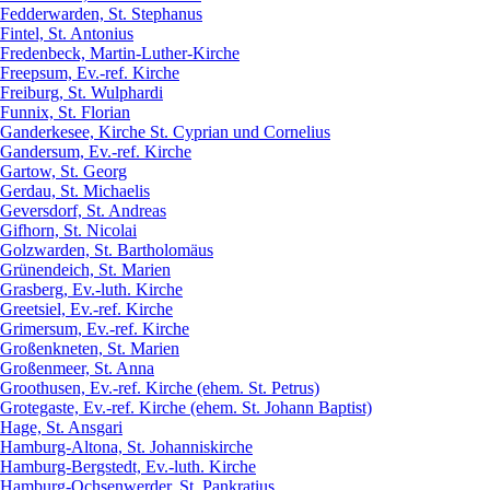
Fedderwarden, St. Stephanus
Fintel, St. Antonius
Fredenbeck, Martin-Luther-Kirche
Freepsum, Ev.-ref. Kirche
Freiburg, St. Wulphardi
Funnix, St. Florian
Ganderkesee, Kirche St. Cyprian und Cornelius
Gandersum, Ev.-ref. Kirche
Gartow, St. Georg
Gerdau, St. Michaelis
Geversdorf, St. Andreas
Gifhorn, St. Nicolai
Golzwarden, St. Bartholomäus
Grünendeich, St. Marien
Grasberg, Ev.-luth. Kirche
Greetsiel, Ev.-ref. Kirche
Grimersum, Ev.-ref. Kirche
Großenkneten, St. Marien
Großenmeer, St. Anna
Groothusen, Ev.-ref. Kirche (ehem. St. Petrus)
Grotegaste, Ev.-ref. Kirche (ehem. St. Johann Baptist)
Hage, St. Ansgari
Hamburg-Altona, St. Johanniskirche
Hamburg-Bergstedt, Ev.-luth. Kirche
Hamburg-Ochsenwerder, St. Pankratius