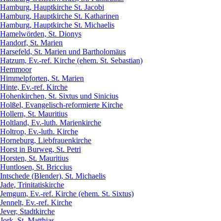
Hamburg, Hauptkirche St. Jacobi
Hamburg, Hauptkirche St. Katharinen
Hamburg, Hauptkirche St. Michaelis
Hamelwörden, St. Dionys
Handorf, St. Marien
Harsefeld, St. Marien und Bartholomäus
Hatzum, Ev.-ref. Kirche (ehem. St. Sebastian)
Hemmoor
Himmelpforten, St. Marien
Hinte, Ev.-ref. Kirche
Hohenkirchen, St. Sixtus und Sinicius
Holßel, Evangelisch-reformierte Kirche
Hollern, St. Mauritius
Holtland, Ev.-luth. Marienkirche
Holtrop, Ev.-luth. Kirche
Horneburg, Liebfrauenkirche
Horst in Burweg, St. Petri
Horsten, St. Mauritius
Huntlosen, St. Briccius
Intschede (Blender), St. Michaelis
Jade, Trinitatiskirche
Jemgum, Ev.-ref. Kirche (ehem. St. Sixtus)
Jennelt, Ev.-ref. Kirche
Jever, Stadtkirche
Jork, St. Matthias