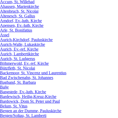
Accum, St. Willehad
Ahausen, Marienkirche
Altenbruch, St. Nicolai
Altenesch, St. Gallus
Amdorf, Ev.-luth. Kirche
Apensen, Ev.-luth. Kirche
Arle, St. Bonifatius
Assel
Aurich-Kirchdorf, Pauluskirche
Aurich-Walle, Lukaskirche
Aurich, Ev.-ref. Kirche
Aurich, Lambertikirche
Aurich, St. Ludgerus
Böhmerwold, Ev.-ref. Kirche
Bützfleth, St. Nicolai
Backemoor, St. Vincenz und Laurentius
Bad Zwischenahn, St. Johannes
Bagband, St. Barbara
Balje
Bangstede, Ev.-luth. Kirche
Bardewisch, Heilig-Kreuz-Kirche
Bardowick, Dom St. Peter und Paul
Belum, St. Vitus
Bergen an der Dumme, Pauluskirche
Bergen/Soltau, St. Lamberti