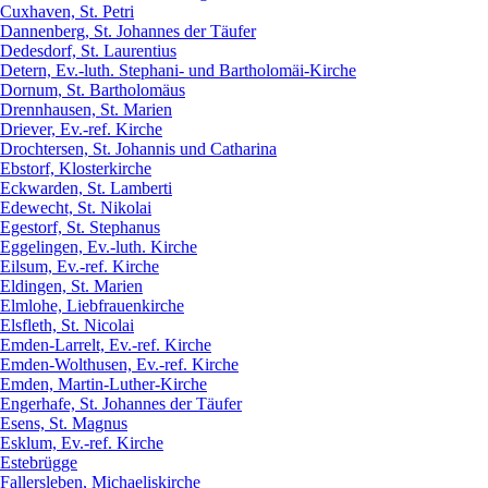
Cuxhaven, St. Petri
Dannenberg, St. Johannes der Täufer
Dedesdorf, St. Laurentius
Detern, Ev.-luth. Stephani- und Bartholomäi-Kirche
Dornum, St. Bartholomäus
Drennhausen, St. Marien
Driever, Ev.-ref. Kirche
Drochtersen, St. Johannis und Catharina
Ebstorf, Klosterkirche
Eckwarden, St. Lamberti
Edewecht, St. Nikolai
Egestorf, St. Stephanus
Eggelingen, Ev.-luth. Kirche
Eilsum, Ev.-ref. Kirche
Eldingen, St. Marien
Elmlohe, Liebfrauenkirche
Elsfleth, St. Nicolai
Emden-Larrelt, Ev.-ref. Kirche
Emden-Wolthusen, Ev.-ref. Kirche
Emden, Martin-Luther-Kirche
Engerhafe, St. Johannes der Täufer
Esens, St. Magnus
Esklum, Ev.-ref. Kirche
Estebrügge
Fallersleben, Michaeliskirche