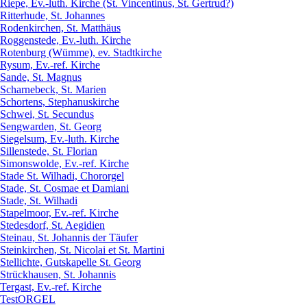
Riepe, Ev.-luth. Kirche (St. Vincentinus, St. Gertrud?)
Ritterhude, St. Johannes
Rodenkirchen, St. Matthäus
Roggenstede, Ev.-luth. Kirche
Rotenburg (Wümme), ev. Stadtkirche
Rysum, Ev.-ref. Kirche
Sande, St. Magnus
Scharnebeck, St. Marien
Schortens, Stephanuskirche
Schwei, St. Secundus
Sengwarden, St. Georg
Siegelsum, Ev.-luth. Kirche
Sillenstede, St. Florian
Simonswolde, Ev.-ref. Kirche
Stade St. Wilhadi, Chororgel
Stade, St. Cosmae et Damiani
Stade, St. Wilhadi
Stapelmoor, Ev.-ref. Kirche
Stedesdorf, St. Aegidien
Steinau, St. Johannis der Täufer
Steinkirchen, St. Nicolai et St. Martini
Stellichte, Gutskapelle St. Georg
Strückhausen, St. Johannis
Tergast, Ev.-ref. Kirche
TestORGEL