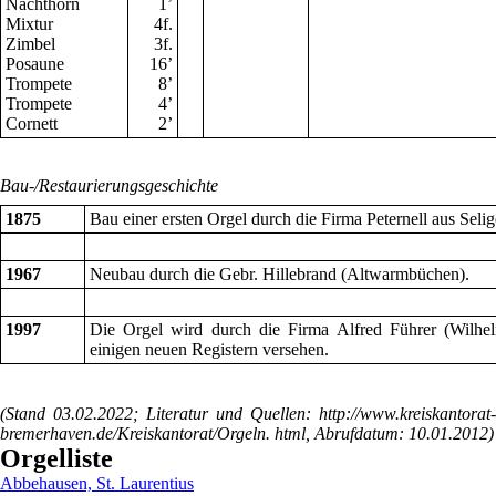
Nachthorn
1
’
Mixtur
4f.
Zimbel
3f.
Posaune
16
’
Trompete
8
’
Trompete
4
’
Cornett
2
’
Bau-/Restaurierungsgeschichte
1875
Bau einer ersten Orgel durch die Firma Peternell aus Selig
1967
Neubau durch die Gebr. Hillebrand (Altwarmbüchen).
1997
Die Orgel wird durch die Firma Alfred Führer (Wilhel
einigen neuen Registern versehen.
(Stand 03.02.2022; Literatur und Quellen: http://www.kreiskantorat-
bremerhaven.de/Kreiskantorat/Orgeln. html, Abrufdatum: 10.01.2012)
Orgelliste
Abbehausen, St. Laurentius