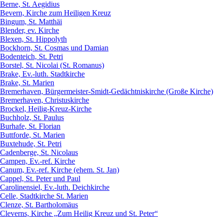
Berne, St. Aegidius
Bevern, Kirche zum Heiligen Kreuz
Bingum, St. Matthäi
Blender, ev. Kirche
Blexen, St. Hippolyth
Bockhorn, St. Cosmas und Damian
Bodenteich, St. Petri
Borstel, St. Nicolai (St. Romanus)
Brake, Ev.-luth. Stadtkirche
Brake, St. Marien
Bremerhaven, Bürgermeister-Smidt-Gedächtniskirche (Große Kirche)
Bremerhaven, Christuskirche
Brockel, Heilig-Kreuz-Kirche
Buchholz, St. Paulus
Burhafe, St. Florian
Buttforde, St. Marien
Buxtehude, St. Petri
Cadenberge, St. Nicolaus
Campen, Ev.-ref. Kirche
Canum, Ev.-ref. Kirche (ehem. St. Jan)
Cappel, St. Peter und Paul
Carolinensiel, Ev.-luth. Deichkirche
Celle, Stadtkirche St. Marien
Clenze, St. Bartholomäus
Cleverns, Kirche „Zum Heilig Kreuz und St. Peter“