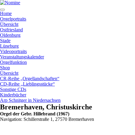
Zum
Inhalt
springen
Home
Orgelportraits
Übersicht
Ostfriesland
Oldenburg
Stade
Lüneburg
Videoportraits
Veranstaltungskalender
Orgelfunktion
Shop
Übersicht
CR-Reihe „Orgellandschaften“
CD-Reihe „Lieblingsstücke“
Sonstige CDs
Kinderbücher
Arp Schnitger in Niedersachsen
Bremerhaven, Christuskirche
Orgel der Gebr. Hillebrand (1967)
Navigation: Schillerstraße 1, 27570 Bremerhaven