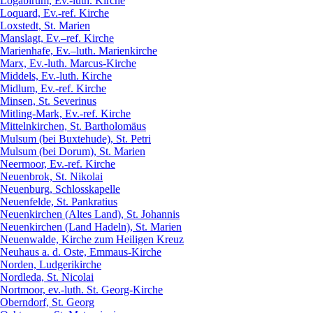
Logabirum, Ev.-luth. Kirche
Loquard, Ev.-ref. Kirche
Loxstedt, St. Marien
Manslagt, Ev.–ref. Kirche
Marienhafe, Ev.–luth. Marienkirche
Marx, Ev.-luth. Marcus-Kirche
Middels, Ev.-luth. Kirche
Midlum, Ev.-ref. Kirche
Minsen, St. Severinus
Mitling-Mark, Ev.-ref. Kirche
Mittelnkirchen, St. Bartholomäus
Mulsum (bei Buxtehude), St. Petri
Mulsum (bei Dorum), St. Marien
Neermoor, Ev.-ref. Kirche
Neuenbrok, St. Nikolai
Neuenburg, Schlosskapelle
Neuenfelde, St. Pankratius
Neuenkirchen (Altes Land), St. Johannis
Neuenkirchen (Land Hadeln), St. Marien
Neuenwalde, Kirche zum Heiligen Kreuz
Neuhaus a. d. Oste, Emmaus-Kirche
Norden, Ludgerikirche
Nordleda, St. Nicolai
Nortmoor, ev.-luth. St. Georg-Kirche
Oberndorf, St. Georg