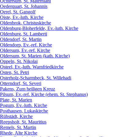
Ochtersum, St. Materniani
Oederquart, St. Johannis
Oerel, St. Gangolf
Oiste, Ev.-luth. Kirche
Oldenbrok, Christuskirche
Oldenburg-Bloherfelde, Ev.-luth. Kirche
Oldenburg, St. Lamberti
Oldendorf, St. Martin
Oldendorp, Ev.-ref. Kirche
Oldersum, Ev.-ref. Kirche
Oldersum, St. Marien (kath. Kirche)
Oppeln, St. Nikolai
Osteel, Ev.-luth. Warnfriedkirche
Osten, St. Petri
Osterholz-Scharmbeck, St. Willehadi
Otterndorf, St. Severi
Pakens, Zum heiligen Kreuz
Pilsum, Ev.-ref. Kirche (ehem. St. Stephanus)
Plate, St. Marien
Pogum, Ev.-luth. Kirche
Posthausen, Lukaskirche
Rühstädt, Kirche
Reepsholt, St. Mauritius
Remels, St. Martin
Rhede, Alte Kirche