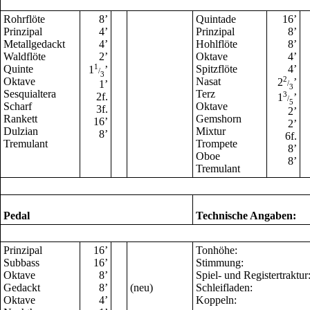
Rohrflöte
8
’
Quintade
16
’
Prinzipal
4
’
Prinzipal
8
’
Metallgedackt
4
’
Hohlflöte
8
’
Waldflöte
2
’
Oktave
4
’
Quinte
1
Spitzflöte
4
’
1
’
/
3
Oktave
Nasat
2
2
’
1
’
/
3
Sesquialtera
Terz
2f.
3
1
’
/
5
Scharf
Oktave
3f.
2
’
Rankett
Gemshorn
16
’
2
’
Dulzian
Mixtur
8
’
6f.
Tremulant
Trompete
8
’
Oboe
8
’
Tremulant
Pedal
Technische Angaben:
Prinzipal
16
’
Tonhöhe:
Subbass
16
’
Stimmung:
Oktave
8
’
Spiel- und Registertraktur
Gedackt
8
’
(neu)
Schleifladen:
Oktave
4
’
Koppeln: