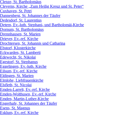
Clenze, St. Bartholomäus
Cleverns, Kirche „Zum Heilig Kreuz und St. Peter“
Cuxhaven, St. Petri
Dannenberg, St. Johannes der Täufer
Dedesdorf, St. Laurentius
Detern, Ev.-luth. Stephani- und Bartholomäi-Kirche
Dornum, St. Bartholomäus
Drennhausen, St. Marien
Driever, Ev.-ref. Kirche
Drochtersen, St. Johannis und Catharina
Ebstorf, Klosterkirche
Eckwarden, St. Lamberti
Edewecht, St. Nikolai
Egestorf, St. Stephanus
Eggelingen, Ev.-luth. Kirche
Eilsum, Ev.-ref. Kirche
Eldingen, St. Marien
Elmlohe, Liebfrauenkirche
Elsfleth, St. Nicolai
Emden-Larrelt, Ev.-ref. Kirche
Emden-Wolthusen, Ev.-ref. Kirche
Emden, Martin-Luther-Kirche
Engerhafe, St. Johannes der Täufer
Esens, St. Magnus
Esklum, Ev.-ref. Kirche