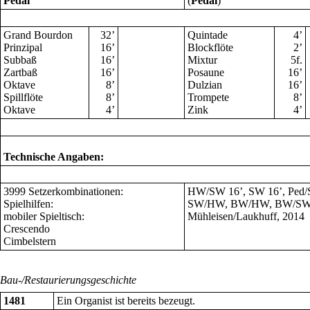
Pedal
(
Pedal
)
Grand Bourdon
32
’
Quintade
4
’
Prinzipal
16
’
Blockflöte
2
’
Subbaß
16
’
Mixtur
5f.
Zartbaß
16
’
Posaune
16
’
Oktave
8
’
Dulzian
16
’
Spillflöte
8
’
Trompete
8
’
Oktave
4
’
Zink
4
’
Technische Angaben:
3999 Setzerkombinationen:
HW/SW 16’, SW 16’, Ped/
Spielhilfen:
SW/HW, BW/HW, BW/SW,
mobiler Spieltisch:
Mühleisen/Laukhuff, 2014
Crescendo
Cimbelstern
Bau-/Restaurierungsgeschichte
1481
Ein Organist ist bereits bezeugt.