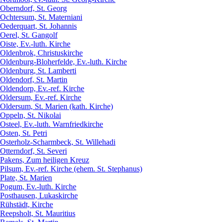
Oberndorf, St. Georg
Ochtersum, St. Materniani
Oederquart, St. Johannis
Oerel, St. Gangolf
Oiste, Ev.-luth. Kirche
Oldenbrok, Christuskirche
Oldenburg-Bloherfelde, Ev.-luth. Kirche
Oldenburg, St. Lamberti
Oldendorf, St. Martin
Oldendorp, Ev.-ref. Kirche
Oldersum, Ev.-ref. Kirche
Oldersum, St. Marien (kath. Kirche)
Oppeln, St. Nikolai
Osteel, Ev.-luth. Warnfriedkirche
Osten, St. Petri
Osterholz-Scharmbeck, St. Willehadi
Otterndorf, St. Severi
Pakens, Zum heiligen Kreuz
Pilsum, Ev.-ref. Kirche (ehem. St. Stephanus)
Plate, St. Marien
Pogum, Ev.-luth. Kirche
Posthausen, Lukaskirche
Rühstädt, Kirche
Reepsholt, St. Mauritius