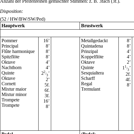
Anzahl der Pfeifenreihen gemischter Stimmen: z. B. 3fach (3f.).
Disposition:
(52 / HW/BW/SW/Ped)
Hauptwerk
Brustwerk
Pommer
16
’
Metallgedackt
8
’
Principal
8
’
Quintadena
8
’
Flûte harmonique
8
’
Prinzipal
4
’
Spitzflöte
8
’
Koppelflöte
4
’
Oktave
4
’
Oktave
2
’
Nachthorn
4
’
Quinte
1
1
’
/
3
Quinte
2
Sesquialtera
2
’
2f.
/
3
Oktave
Scharff
2
’
4f.
Cornett
Regal
5f.
8
’
Mixtur maior
Tremulant
6f.
Mixtur minor
3f.
Trompete
16
’
Trompete
8
’