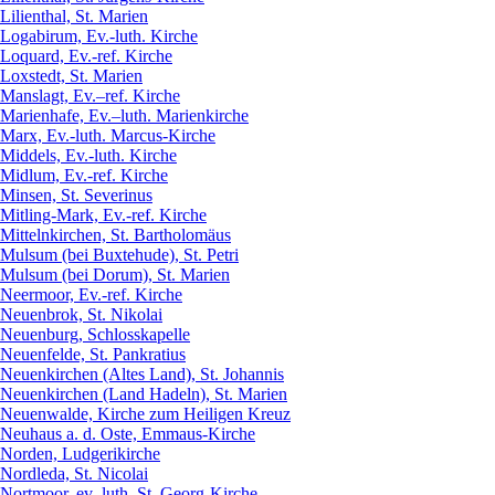
Lilienthal, St. Marien
Logabirum, Ev.-luth. Kirche
Loquard, Ev.-ref. Kirche
Loxstedt, St. Marien
Manslagt, Ev.–ref. Kirche
Marienhafe, Ev.–luth. Marienkirche
Marx, Ev.-luth. Marcus-Kirche
Middels, Ev.-luth. Kirche
Midlum, Ev.-ref. Kirche
Minsen, St. Severinus
Mitling-Mark, Ev.-ref. Kirche
Mittelnkirchen, St. Bartholomäus
Mulsum (bei Buxtehude), St. Petri
Mulsum (bei Dorum), St. Marien
Neermoor, Ev.-ref. Kirche
Neuenbrok, St. Nikolai
Neuenburg, Schlosskapelle
Neuenfelde, St. Pankratius
Neuenkirchen (Altes Land), St. Johannis
Neuenkirchen (Land Hadeln), St. Marien
Neuenwalde, Kirche zum Heiligen Kreuz
Neuhaus a. d. Oste, Emmaus-Kirche
Norden, Ludgerikirche
Nordleda, St. Nicolai
Nortmoor, ev.-luth. St. Georg-Kirche