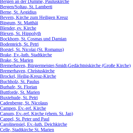
Bergen an der Dumme, Pauluskirche
Bergen/Soltau, St. Lamberti
Berne, St. Aegidius
Bevern, Kirche zum Heiligen Kreuz
Bingum, St. Matthäi
Blender, ev. Kirche
Blexen, St. Hippolyth
Bockhorn, St. Cosmas und Damian
Bodenteich, St. Petri
Borstel, St. Nicolai (St. Romanus)
Brake, Ev.-luth. Stadtkirche
Brake, St. Marien
Bremerhaven, Bürgermeister-Smidt-Gedächtniskirche (Große Kirche)
Bremerhaven, Christuskirche
Brockel, Heilig-Kreuz-Kirche
Buchholz, St. Paulus
Burhafe, St. Florian
Buttforde, St. Marien
Buxtehude, St. Petri
Cadenberge, St. Nicolaus
Campen, Ev.-ref. Kirche
Canum, Ev.-ref. Kirche (ehem. St. Jan)
Cappel, St. Peter und Paul
Carolinensiel, Ev.-luth. Deichkirche
Celle, Stadtkirche St. Marien