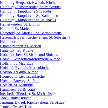
Hamburg-Bergstedt, Ev.-luth. Kirche
Hamburg-Ochsenwerder, St. Pankratius
Hamburg, Hauptkirche St. Jacobi
Hamburg, Hauptkirche St. Katharinen
Hamburg, Hauptkirche St. Michaelis
Hamelwörden, St. Dionys
Handorf, St. Marien
Harsefeld, St. Marien und Bartholomäus
Hatzum, Ev.-ref. Kirche (ehem. St. Sebastian)
Hemmoor
Himmelpforten, St. Marien
Hinte, Ev.-ref. Kirche
Hohenkirchen, St. Sixtus und Sinicius
Holßel, Evangelisch-reformierte Kirche
Hollern, St. Mauritius
Holtland, Ev.-luth. Marienkirche
Holtrop, Ev.-luth. Kirche
Horneburg, Liebfrauenkirche
Horst in Burweg, St. Petri
Horsten, St. Mauritius
Huntlosen, St. Briccius
Intschede (Blender), St. Michaelis
Jade, Trinitatiskirche
Jemgum, Ev.-ref. Kirche (ehem. St. Sixtus)
Jennelt, Ev.-ref. Kirche