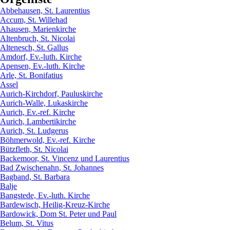
Abbehausen, St. Laurentius
Accum, St. Willehad
Ahausen, Marienkirche
Altenbruch, St. Nicolai
Altenesch, St. Gallus
Amdorf, Ev.-luth. Kirche
Apensen, Ev.-luth. Kirche
Arle, St. Bonifatius
Assel
Aurich-Kirchdorf, Pauluskirche
Aurich-Walle, Lukaskirche
Aurich, Ev.-ref. Kirche
Aurich, Lambertikirche
Aurich, St. Ludgerus
Böhmerwold, Ev.-ref. Kirche
Bützfleth, St. Nicolai
Backemoor, St. Vincenz und Laurentius
Bad Zwischenahn, St. Johannes
Bagband, St. Barbara
Balje
Bangstede, Ev.-luth. Kirche
Bardewisch, Heilig-Kreuz-Kirche
Bardowick, Dom St. Peter und Paul
Belum, St. Vitus