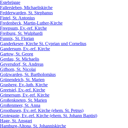
Estebrügge
Fallersleben, Michaeliskirche
Fedderwarden, St. Stephanus
Fintel, St. Antonius
Fredenbeck, Martin-Luther-Kirche
Freepsum, Ev.-ref. Kirche
Freiburg, St. Wulphardi
Funnix, St. Florian
Ganderkesee, Kirche St. Cyprian und Cornelius
Gandersum, Ev.-ref. Kirche
Gartow, St. Georg
Gerdau, St. Michaelis
Geversdorf, St. Andreas
Gifhorn, St. Nicolai
Golzwarden, St. Bartholomäus
Grünendeich, St. Marien
Grasberg, Ev.-luth. Kirche
Greetsiel, Ev.-ref. Kirche
Grimersum, Ev.-ref. Kirche
Großenkneten, St. Marien
Großenmeer, St. Anna
Groothusen, Ev.-ref. Kirche (ehem. St. Petrus)
Grotegaste, Ev.-ref. Kirche (ehem. St. Johann Baptist)
Hage, St. Ansgari
Hamburg-Altona, St. Johanniskirche