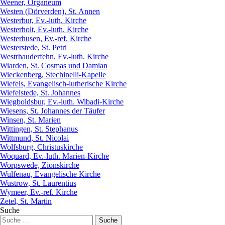
Weener, Organeum
Westen (Dörverden), St. Annen
Westerbur, Ev.-luth. Kirche
Westerholt, Ev.-luth. Kirche
Westerhusen, Ev.-ref. Kirche
Westerstede, St. Petri
Westrhauderfehn, Ev.-luth. Kirche
Wiarden, St. Cosmas und Damian
Wieckenberg, Stechinelli-Kapelle
Wiefels, Evangelisch-lutherische Kirche
Wiefelstede, St. Johannes
Wiegboldsbur, Ev.-luth. Wibadi-Kirche
Wiesens, St. Johannes der Täufer
Winsen, St. Marien
Wittingen, St. Stephanus
Wittmund, St. Nicolai
Wolfsburg, Christuskirche
Woquard, Ev.-luth. Marien-Kirche
Worpswede, Zionskirche
Wulfenau, Evangelische Kirche
Wustrow, St. Laurentius
Wymeer, Ev.-ref. Kirche
Zetel, St. Martin
Suche