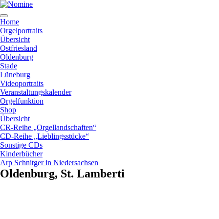
Zum
Inhalt
springen
Home
Orgelportraits
Übersicht
Ostfriesland
Oldenburg
Stade
Lüneburg
Videoportraits
Veranstaltungskalender
Orgelfunktion
Shop
Übersicht
CR-Reihe „Orgellandschaften“
CD-Reihe „Lieblingsstücke“
Sonstige CDs
Kinderbücher
Arp Schnitger in Niedersachsen
Oldenburg, St. Lamberti