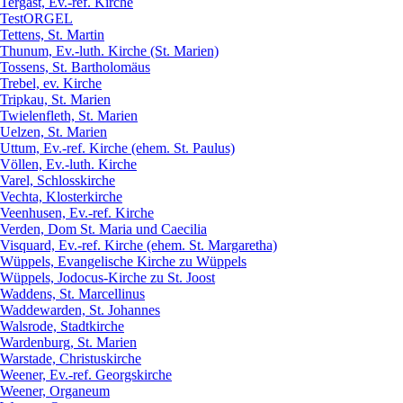
Tergast, Ev.-ref. Kirche
TestORGEL
Tettens, St. Martin
Thunum, Ev.-luth. Kirche (St. Marien)
Tossens, St. Bartholomäus
Trebel, ev. Kirche
Tripkau, St. Marien
Twielenfleth, St. Marien
Uelzen, St. Marien
Uttum, Ev.-ref. Kirche (ehem. St. Paulus)
Völlen, Ev.-luth. Kirche
Varel, Schlosskirche
Vechta, Klosterkirche
Veenhusen, Ev.-ref. Kirche
Verden, Dom St. Maria und Caecilia
Visquard, Ev.-ref. Kirche (ehem. St. Margaretha)
Wüppels, Evangelische Kirche zu Wüppels
Wüppels, Jodocus-Kirche zu St. Joost
Waddens, St. Marcellinus
Waddewarden, St. Johannes
Walsrode, Stadtkirche
Wardenburg, St. Marien
Warstade, Christuskirche
Weener, Ev.-ref. Georgskirche
Weener, Organeum