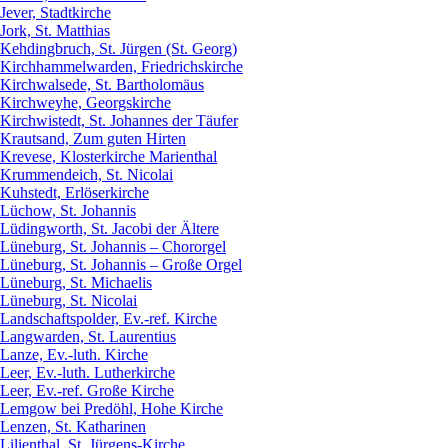
Jever, Stadtkirche
Jork, St. Matthias
Kehdingbruch, St. Jürgen (St. Georg)
Kirchhammelwarden, Friedrichskirche
Kirchwalsede, St. Bartholomäus
Kirchweyhe, Georgskirche
Kirchwistedt, St. Johannes der Täufer
Krautsand, Zum guten Hirten
Krevese, Klosterkirche Marienthal
Krummendeich, St. Nicolai
Kuhstedt, Erlöserkirche
Lüchow, St. Johannis
Lüdingworth, St. Jacobi der Ältere
Lüneburg, St. Johannis – Chororgel
Lüneburg, St. Johannis – Große Orgel
Lüneburg, St. Michaelis
Lüneburg, St. Nicolai
Landschaftspolder, Ev.-ref. Kirche
Langwarden, St. Laurentius
Lanze, Ev.-luth. Kirche
Leer, Ev.-luth. Lutherkirche
Leer, Ev.-ref. Große Kirche
Lemgow bei Predöhl, Hohe Kirche
Lenzen, St. Katharinen
Lilienthal, St. Jürgens-Kirche