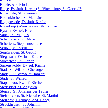
Remels, St. Martin
Rhede, Alte Kirche
Riepe, Ev.-luth. Kirche (St. Vincentinus, St. Gertrud?)
Ritterhude, St. Johannes
Rodenkirchen, St. Matthäus
Roggenstede, Ev.-luth. Kirche
Rotenburg (Wümme), ev. Stadtkirche
Rysum, Ev.-ref. Kirche
Sande, St. Magnus
Scharnebeck, St. Marien
Schortens, Stephanuskirche
Schwei, St. Secundus
Sengwarden, St. Georg
Siegelsum, Ev.-luth. Kirche
Sillenstede, St. Florian
Simonswolde, Ev.-ref. Kirche
Stade St. Wilhadi, Chororgel
Stade, St. Cosmae et Damiani
Stade, St. Wilhadi
Stapelmoor, Ev.-ref. Kirche
Stedesdorf, St. Aegidien
Steinau, St. Johannis der Täufer
Steinkirchen, St. Nicolai et St. Martini
Stellichte, Gutskapelle St. Georg
Strückhausen, St. Johannis