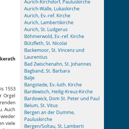
Aurich-Kirchdorf, Pauluskirche
Aurich-Walle, Lukaskirche
Aurich, Ev.-ref. Kirche
Aurich, Lambertikirche
Aurich, St. Ludgerus
Böhmerwold, Ev.-ref. Kirche
Bützfleth, St. Nicolai
Backemoor, St. Vincenz und
Laurentius
ckerath
Bad Zwischenahn, St. Johannes
Bagband, St. Barbara
Balje
Bangstede, Ev.-luth. Kirche
is 1553
Bardewisch, Heilig-Kreuz-Kirche
r Orgel
Bardowick, Dom St. Peter und Paul
erenden
Belum, St. Vitus
u. Auch
Bergen an der Dumme,
 wieder
Pauluskirche
n viele
Bergen/Soltau, St. Lamberti