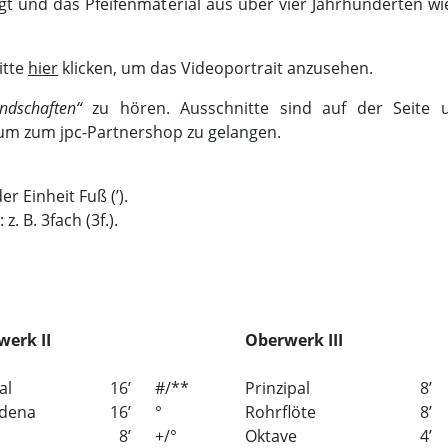
ügt und das Pfeifenmaterial aus über vier Jahrhunderten wi
itte
hier
klicken, um das Videoportrait anzusehen.
andschaften“
zu hören. Ausschnitte sind auf der Seite 
 um zum jpc-Partnershop zu gelangen.
r Einheit Fuß (’).
. B. 3fach (3f.).
erk II
Oberwerk III
al
16
’
#/**
Prinzipal
8
’
adena
16
’
°
Rohrflöte
8
’
8
’
+/°
Oktave
4
’