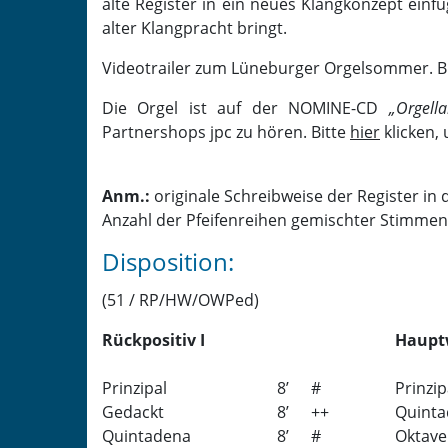
alte Register in ein neues Klangkonzept einf
alter Klangpracht bringt.
Videotrailer zum Lüneburger Orgelsommer. B
Die Orgel ist auf der NOMINE-CD
„Orgell
Partnershops jpc zu hören. Bitte
hier
klicken,
Anm.:
originale Schreibweise der Register in de
Anzahl der Pfeifenreihen gemischter Stimmen: z
Disposition:
(51 / RP/HW/OWPed)
Rückpositiv I
Hauptw
Prinzipal
8
’
#
Prinzip
Gedackt
8
’
++
Quint
Quintadena
8
’
#
Oktave