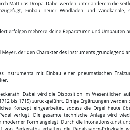
ch Matthias Dropa. Dabei werden unter anderem die seitl
inzugefügt, Einbau neuer Windladen und Windkanäle, 
dert erfolgen mehrere kleine Reparaturen und Umbauten a
Meyer, der den Charakter des Instruments grundlegend a
es Instruments mit Einbau einer pneumatischen Traktu
ker.
eckerath. Dabei wird die Disposition im Wesentlichen au
1712 bis 1715) zurückgeführt. Einige Ergänzungen werden 
iches Konzept eingearbeitet, sodass die Orgel heute üb
Pedal verfügt. Die gesamte technische Anlage wird wied
in moderner Form angelegt. Durch die Intonationskunst un
 von Beckeraths erhalten die Renaissance-Prinzipale w