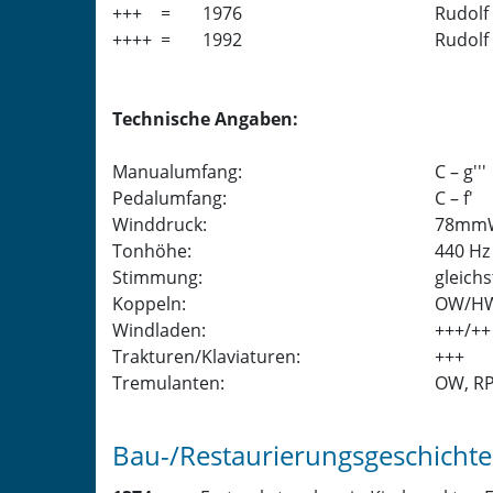
+++
=
1976
Rudolf
++++
=
1992
Rudolf
Technische Angaben:
Manualumfang:
C – g'''
Pedalumfang:
C – f'
Winddruck:
78mm
Tonhöhe:
440 Hz
Stimmung:
gleichs
Koppeln:
OW/HW
Windladen:
+++/++
Trakturen/Klaviaturen:
+++
Tremulanten:
OW, R
Bau-/Restaurierungsgeschichte