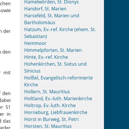
Hamelwörden, St. Dionys
ichen
Handorf, St. Marien
sowie
Harsefeld, St. Marien und
Bartholomäus
Hatzum, Ev.-ref. Kirche (ehem. St.
n der
Sebastian)
Hemmoor
Himmelpforten, St. Marien
n den
Hinte, Ev.-ref. Kirche
Hohenkirchen, St. Sixtus und
Sinicius
r mit
Holßel, Evangelisch-reformierte
Kirche
Hollern, St. Mauritius
f den
Holtland, Ev.-luth. Marienkirche
dabei
Holtrop, Ev.-luth. Kirche
er 51
Horneburg, Liebfrauenkirche
er in
Horst in Burweg, St. Petri
d das
Horsten, St. Mauritius
ieder