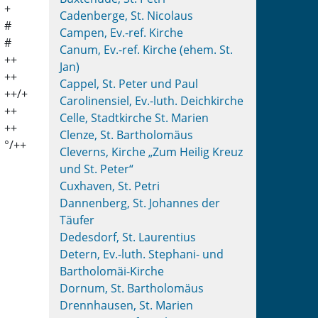
+
Cadenberge, St. Nicolaus
#
Campen, Ev.-ref. Kirche
#
Canum, Ev.-ref. Kirche (ehem. St.
++
Jan)
++
Cappel, St. Peter und Paul
++/+
Carolinensiel, Ev.-luth. Deichkirche
++
Celle, Stadtkirche St. Marien
++
Clenze, St. Bartholomäus
°/++
Cleverns, Kirche „Zum Heilig Kreuz
und St. Peter“
Cuxhaven, St. Petri
Dannenberg, St. Johannes der
Täufer
Dedesdorf, St. Laurentius
Detern, Ev.-luth. Stephani- und
Bartholomäi-Kirche
Dornum, St. Bartholomäus
Drennhausen, St. Marien