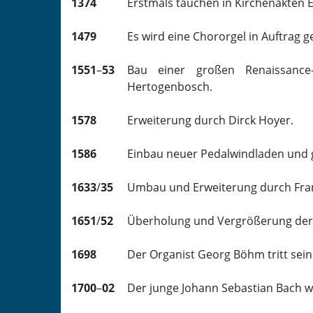
1374
Erstmals tauchen in Kirchenakten E
1479
Es wird eine Chororgel in Auftrag 
1551
–
53
Bau einer großen Renaissance
Hertogenbosch.
1578
Erweiterung durch Dirck Hoyer.
1586
Einbau neuer Pedalwindladen und 
1633
/
35
Umbau und Erweiterung durch Fra
1651
/
52
Überholung und Vergrößerung der O
1698
Der Organist Georg Böhm tritt sein 
1700
–
02
Der junge Johann Sebastian Bach we