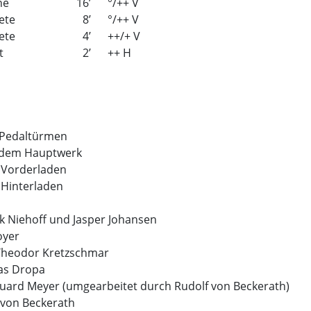
ne
16
’
°/++ V
ete
8
’
°/++ V
ete
4
’
++/+ V
t
2
’
++ H
 Pedaltürmen
 dem Hauptwerk
 Vorderladen
 Hinterladen
k Niehoff und Jasper Johansen
oyer
Theodor Kretzschmar
as Dropa
Eduard Meyer (umgearbeitet durch Rudolf von Beckerath)
 von Beckerath