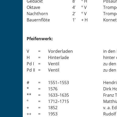
Gedackt
8
’
° H
Posau
Oktave
4
’
° V
Tromp
Nachthorn
2
’
° V
Tromp
Bauernflöte
1
’
+ H
Kornet
Pfeifenwerk:
V
=
Vorderladen
in den
H
=
Hinterlade
hinter
Pd I
=
Ventil
zu den
Pd II
=
Ventil
zu den
#
=
1551–1553
Hendri
*
=
1576
Dirk H
**
=
1633–1635
Franz 
°
=
1712–1715
Matthi
+
=
1852
v. a. 
++
=
1953
Rudolf