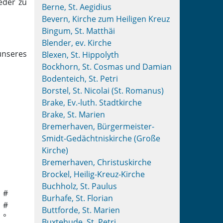
eder zu
Berne, St. Aegidius
Bevern, Kirche zum Heiligen Kreuz
Bingum, St. Matthäi
Blender, ev. Kirche
unseres
Blexen, St. Hippolyth
Bockhorn, St. Cosmas und Damian
Bodenteich, St. Petri
Borstel, St. Nicolai (St. Romanus)
Brake, Ev.-luth. Stadtkirche
Brake, St. Marien
Bremerhaven, Bürgermeister-
Smidt-Gedächtniskirche (Große
Kirche)
Bremerhaven, Christuskirche
Brockel, Heilig-Kreuz-Kirche
Buchholz, St. Paulus
#
Burhafe, St. Florian
#
Buttforde, St. Marien
°
Buxtehude, St. Petri