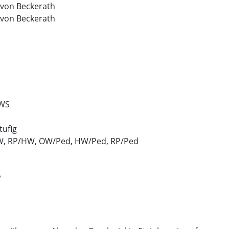
 von Beckerath
 von Beckerath
WS
tufig
, RP/HW, OW/Ped, HW/Ped, RP/Ped
P