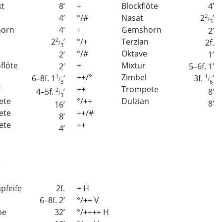
kt
8
’
+
Blockflöte
4
’
4
’
°/#
Nasat
2
2
’
/
3
horn
4
’
+
Gemshorn
2
’
2
°/+
Terzian
2
’
2f.
/
3
°/#
Oktave
2
’
1
’
flöte
+
Mixtur
2
’
5–6f. 1
’
++/°
Zimbel
1
1
6–8f. 1
’
3f.
’
/
/
3
6
f
++
Trompete
2
8
’
4–5f.
’
/
3
ete
°/++
Dulzian
8
’
16
’
ete
++/#
8
’
ete
++
4
’
)
pfeife
2f.
+ H
6–8f. 2
’
°/++ V
ne
32
’
°/++++ H