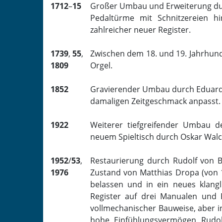
1712
–
15
Großer Umbau und Erweiterung dur
Pedaltürme mit Schnitzereien h
zahlreicher neuer Register.
1739
,
55
,
Zwischen dem 18. und 19. Jahrhun
1809
Orgel.
1852
Gravierender Umbau durch Eduard 
damaligen Zeitgeschmack anpasst.
1922
Weiterer tiefgreifender Umbau d
neuem Spieltisch durch Oskar Walc
1952
/
53
,
Restaurierung durch Rudolf von B
1976
Zustand von Matthias Dropa (von 
belassen und in ein neues klangl
Register auf drei Manualen und 
vollmechanischer Bauweise, aber 
hohe Einfühlungsvermögen Rudolf