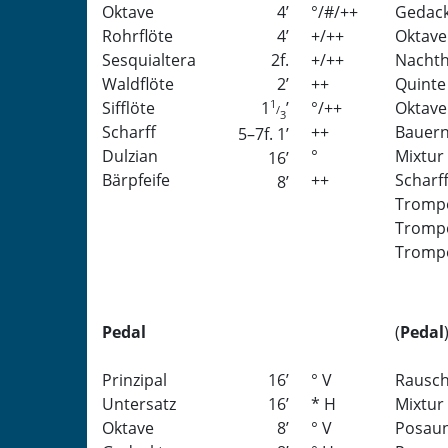
Oktave
4
’
°/#/++
Gedac
Rohrflöte
4
’
+/++
Oktave
Sesquialtera
2f.
+/++
Nacht
Waldflöte
2
’
++
Quinte
Sifflöte
1
°/++
Oktave
1
’
/
3
Scharff
++
Bauern
5–7f. 1
’
Dulzian
°
Mixtur
16
’
Bärpfeife
++
Scharf
8
’
Tromp
Tromp
Tromp
Pedal
(
Pedal
Prinzipal
16
’
° V
Rausch
Untersatz
16
’
* H
Mixtur
Oktave
8
’
° V
Posau